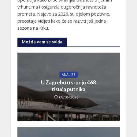
vrhuncima i osigurala dugoročnija ravnoteža
prometa. Najave za 2026. su djelom pozitivne,
preostaje vidjeti kako će se raziviti još jedna
sezona na Krku.
Možda vam se sviđa
ANALIZE
U Zagrebu u srpnju 468
tisuća putnika
08/06/2026