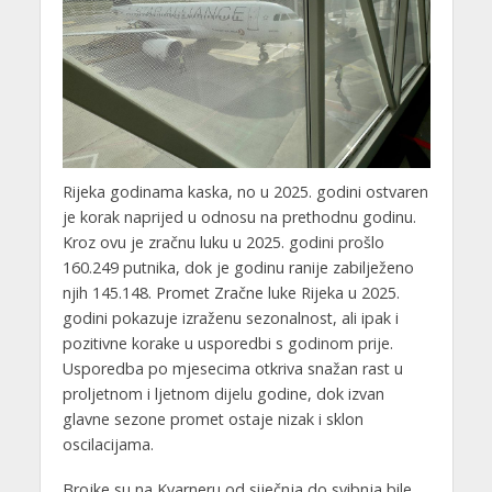
Rijeka godinama kaska, no u 2025. godini ostvaren
je korak naprijed u odnosu na prethodnu godinu.
Kroz ovu je zračnu luku u 2025. godini prošlo
160.249 putnika, dok je godinu ranije zabilježeno
njih 145.148. Promet Zračne luke Rijeka u 2025.
godini pokazuje izraženu sezonalnost, ali ipak i
pozitivne korake u usporedbi s godinom prije.
Usporedba po mjesecima otkriva snažan rast u
proljetnom i ljetnom dijelu godine, dok izvan
glavne sezone promet ostaje nizak i sklon
oscilacijama.
Brojke su na Kvarneru od siječnja do svibnja bile