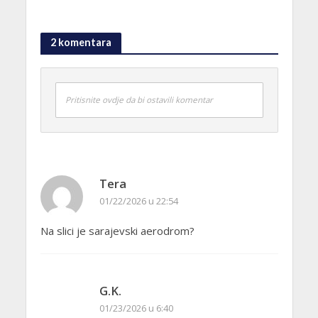
2 komentara
Pritisnite ovdje da bi ostavili komentar
Tera
01/22/2026 u 22:54
Na slici je sarajevski aerodrom?
G.K.
01/23/2026 u 6:40