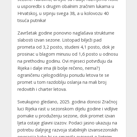
u usporedbi s drugim obalnim zračnim lukama u
Hrvatskoj, u srpnju svega 38, a u kolovozu 40
tisuća putnika!
Završetak godine ponovno naglašava strukturne
slabosti izvan sezone. Listopad bilježi pad
prometa od 3,2 posto, studeni 4,1 posto, dok je
prosinac u blagom minusu od 1,6 posto u odnosu
na prethodnu godinu. Ovi mjeseci potvrđuju da
Rijeka i dalje ima (ili bolje rečeno, nema?)
ograničenu cjelogodišnju ponudu letova te se
promet u tom razdoblju oslanja na mali broj
redovitih i charter letova.
Sveukupno gledano, 2025. godina donosi Zračnoj
luci Rijeka rast u sezonskom dijelu godine i vidljive
pomake u produženju sezone, dok promet izvan
ljeta ostaje glavni izazov. Podaci jasno ukazuju na
potrebu daljnjeg razvoja stabilnijih izvansezonskih
operacija kako bi se smanjila ovisnost o ljetnim