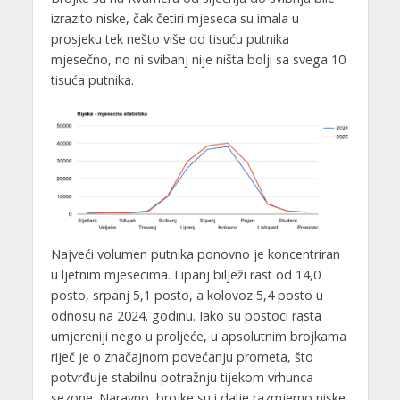
izrazito niske, čak četiri mjeseca su imala u
prosjeku tek nešto više od tisuću putnika
mjesečno, no ni svibanj nije ništa bolji sa svega 10
tisuća putnika.
Najveći volumen putnika ponovno je koncentriran
u ljetnim mjesecima. Lipanj bilježi rast od 14,0
posto, srpanj 5,1 posto, a kolovoz 5,4 posto u
odnosu na 2024. godinu. Iako su postoci rasta
umjereniji nego u proljeće, u apsolutnim brojkama
riječ je o značajnom povećanju prometa, što
potvrđuje stabilnu potražnju tijekom vrhunca
sezone. Naravno, brojke su i dalje razmjerno niske