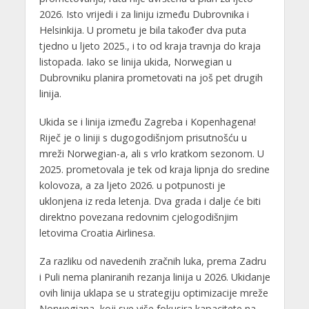
2026. Isto vrijedi i za liniju između Dubrovnika i
Helsinkija. U prometu je bila također dva puta
tjedno u ljeto 2025., i to od kraja travnja do kraja
listopada. Iako se linija ukida, Norwegian u
Dubrovniku planira prometovati na još pet drugih
linija.
Ukida se i linija između Zagreba i Kopenhagena!
Riječ je o liniji s dugogodišnjom prisutnošću u
mreži Norwegian-a, ali s vrlo kratkom sezonom. U
2025. prometovala je tek od kraja lipnja do sredine
kolovoza, a za ljeto 2026. u potpunosti je
uklonjena iz reda letenja. Dva grada i dalje će biti
direktno povezana redovnim cjelogodišnjim
letovima Croatia Airlinesa.
Za razliku od navedenih zračnih luka, prema Zadru
i Puli nema planiranih rezanja linija u 2026. Ukidanje
ovih linija uklapa se u strategiju optimizacije mreže
Norwegiana, koji sve više fokusira kapacitete na