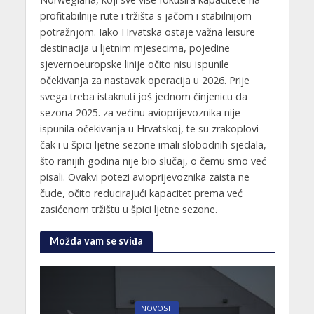
profitabilnije rute i tržišta s jačom i stabilnijom
potražnjom. Iako Hrvatska ostaje važna leisure
destinacija u ljetnim mjesecima, pojedine
sjevernoeuropske linije očito nisu ispunile
očekivanja za nastavak operacija u 2026. Prije
svega treba istaknuti još jednom činjenicu da
sezona 2025. za većinu avioprijevoznika nije
ispunila očekivanja u Hrvatskoj, te su zrakoplovi
čak i u špici ljetne sezone imali slobodnih sjedala,
što ranijih godina nije bio slučaj, o čemu smo već
pisali. Ovakvi potezi avioprijevoznika zaista ne
čude, očito reducirajući kapacitet prema već
zasićenom tržištu u špici ljetne sezone.
Možda vam se sviđa
NOVOSTI