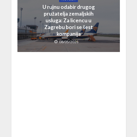
U rujnu odabir drugog
pružatelja zemaljskih
usluga: Za licencu u
Zagrebu bori se šest
kompanija
08/05/2026