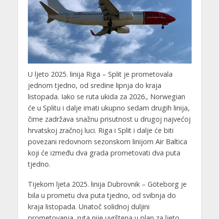
U ljeto 2025. linija Riga – Split je prometovala
jednom tjedno, od sredine lipnja do kraja
listopada. Iako se ruta ukida za 2026., Norwegian
će u Splitu i dalje imati ukupno sedam drugih linija,
čime zadržava snažnu prisutnost u drugoj najvećoj
hrvatskoj zračnoj luci. Riga i Split i dalje će biti
povezani redovnom sezonskom linijom Air Baltica
koji će između dva grada prometovati dva puta
tjedno.
Tijekom ljeta 2025. linija Dubrovnik – Göteborg je
bila u prometu dva puta tjedno, od svibnja do
kraja listopada. Unatoč solidnoj duljini
prometovanja, ruta nije uvrštena u plan za ljeto