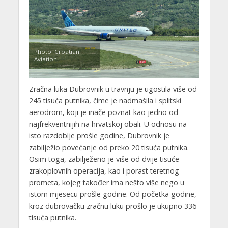
Photo: Croatian
Aviation
Zračna luka Dubrovnik u travnju je ugostila više od
245 tisuća putnika, čime je nadmašila i splitski
aerodrom, koji je inače poznat kao jedno od
najfrekventnijih na hrvatskoj obali. U odnosu na
isto razdoblje prošle godine, Dubrovnik je
zabilježio povećanje od preko 20 tisuća putnika.
Osim toga, zabilježeno je više od dvije tisuće
zrakoplovnih operacija, kao i porast teretnog
prometa, kojeg također ima nešto više nego u
istom mjesecu prošle godine. Od početka godine,
kroz dubrovačku zračnu luku prošlo je ukupno 336
tisuća putnika.