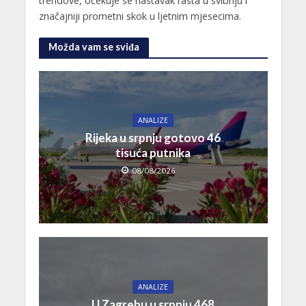
trendove, očekuje se nastavak rasta u svibnju i
značajniji prometni skok u ljetnim mjesecima.
Možda vam se sviđa
ANALIZE
Rijeka u srpnju gotovo 46
tisuća putnika
08/08/2026
ANALIZE
U Zagrebu u srpnju 468