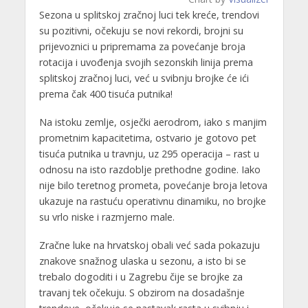
Sezona u splitskoj zračnoj luci tek kreće, trendovi
su pozitivni, očekuju se novi rekordi, brojni su
prijevoznici u pripremama za povećanje broja
rotacija i uvođenja svojih sezonskih linija prema
splitskoj zračnoj luci, već u svibnju brojke će ići
prema čak 400 tisuća putnika!
Na istoku zemlje, osječki aerodrom, iako s manjim
prometnim kapacitetima, ostvario je gotovo pet
tisuća putnika u travnju, uz 295 operacija – rast u
odnosu na isto razdoblje prethodne godine. Iako
nije bilo teretnog prometa, povećanje broja letova
ukazuje na rastuću operativnu dinamiku, no brojke
su vrlo niske i razmjerno male.
Zračne luke na hrvatskoj obali već sada pokazuju
znakove snažnog ulaska u sezonu, a isto bi se
trebalo dogoditi i u Zagrebu čije se brojke za
travanj tek očekuju. S obzirom na dosadašnje