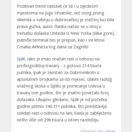
Pozitivan trend nastavit će se i u sljedećim
mjesecima na jugu Hrvatske, već ovog prvog
vikenda u svibnju u dubrovačkoj je zračnoj luci bila
prava gužva, autor članka našao se u istoj u
trenutku dolaska Uniteda iz New Yorka (slika gore),
putnički terminal bio je prepun, kao i svi letovi
Croatia Airlinesa tog dana za Zagreb!
Split
, iako je imao snažan rast u odnosu na
prošlogodišnji travanj – s gotovo 214 tisuće
putnika, ipak je zaostao za Dubrovnikom u
apsolutnim brojkama za isti mjesec. Glavni razlog
snažnog skoka u Splitu je pomicanje Uskrsa u
travanj ove godine, što je znatno povećalo broj
dolazaka. Ukupno gledano, Split je od početka
godine primio 340.311 putnika, što predstavlja
solidan rast u odnosu na lani, kada je zabilježeno
nešto više od 296 tisuća u istom razdoblju.
Chart by
Visualizer