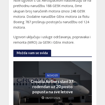
Novi ugovori s GE Aerospaceom nadovezuju se na
prethodnu narudžbu 188 GE9X motora, čime
ukupan broj naručenih motora iznosi 248 GE9X
motora. Dodatne narudžbe GEnx motora za flotu
Boeing 787 proširuju postojeću narudžbu od 124
motora.
Ugovori uključuju i usluge održavanja, popravaka i
remonta (MRO) za GE9X i GEnx motore.
Možda vam se sviđa
NOVOSTI
Croatia Airlines slavi 37.
rođendan uz 20 posto
popusta na sve letove
08/07/2026