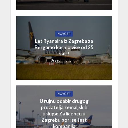
NOVOSTI
Let Ryanaira iz Zagreba za
Bergamo kasnio više od 25
sati!
08/06/2026
NOVOSTI
U rujnu odabir drugog
pružatelja zemaljskih
usluga: Za licencu u
Zagrebu bori se šest
kompanija