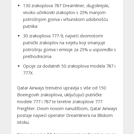
130 zrakoplova 787 Dreamliner, dugolinijski,
visoko učinkoviti zrakoplov s 25% manjom
potrošnjom goriva i vrhunskom udobnošću
putnika
30 zrakoplova 777-9, najveći dvomotorni
putnički zrakoplov na svijetu koji smanjuje
potrošnju goriva i emisije za 25% u usporedbi s
prethodnicima
Opcije za dodatnih 50 zrakoplova modela 787 i
777X
Qatar Airways trenutno upravlja s više od 150
Boeingovih zrakoplova, uključujući putničke
modele 777 i 787 te teretne zrakoplove 777
Freighter. Ovom novom narudžbom, Qatar Airways
postaje najveći operater Dreamlinera na Bliskom
istoku.