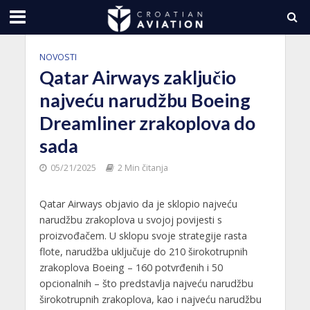
NOVOSTI
Qatar Airways zaključio
najveću narudžbu Boeing
Dreamliner zrakoplova do
sada
05/21/2025
2 Min čitanja
Qatar Airways objavio da je sklopio najveću
narudžbu zrakoplova u svojoj povijesti s
proizvođačem. U sklopu svoje strategije rasta
flote, narudžba uključuje do 210 širokotrupnih
zrakoplova Boeing – 160 potvrđenih i 50
opcionalnih – što predstavlja najveću narudžbu
širokotrupnih zrakoplova, kao i najveću narudžbu