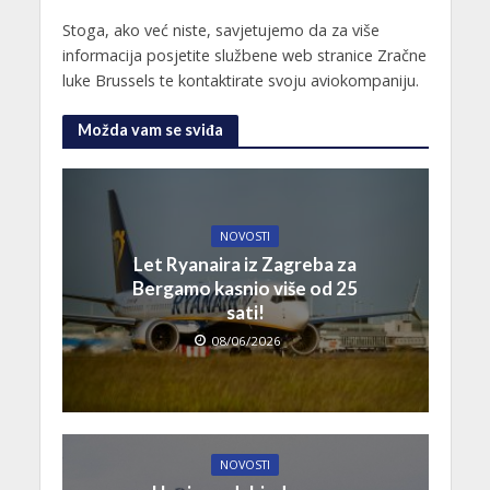
Stoga, ako već niste, savjetujemo da za više
informacija posjetite službene web stranice Zračne
luke Brussels te kontaktirate svoju aviokompaniju.
Možda vam se sviđa
NOVOSTI
Let Ryanaira iz Zagreba za
Bergamo kasnio više od 25
sati!
08/06/2026
NOVOSTI