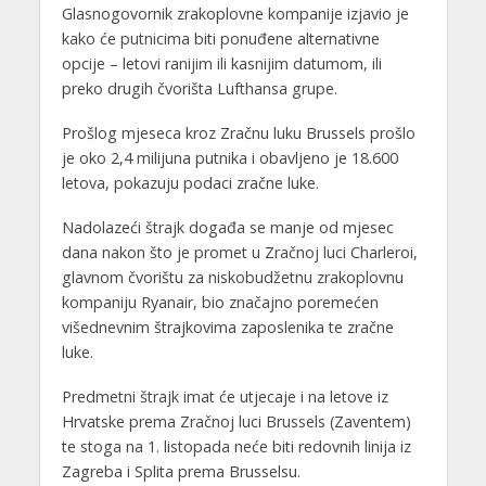
Glasnogovornik zrakoplovne kompanije izjavio je
kako će putnicima biti ponuđene alternativne
opcije – letovi ranijim ili kasnijim datumom, ili
preko drugih čvorišta Lufthansa grupe.
Prošlog mjeseca kroz Zračnu luku Brussels prošlo
je oko 2,4 milijuna putnika i obavljeno je 18.600
letova, pokazuju podaci zračne luke.
Nadolazeći štrajk događa se manje od mjesec
dana nakon što je promet u Zračnoj luci Charleroi,
glavnom čvorištu za niskobudžetnu zrakoplovnu
kompaniju Ryanair, bio značajno poremećen
višednevnim štrajkovima zaposlenika te zračne
luke.
Predmetni štrajk imat će utjecaje i na letove iz
Hrvatske prema Zračnoj luci Brussels (Zaventem)
te stoga na 1. listopada neće biti redovnih linija iz
Zagreba i Splita prema Brusselsu.