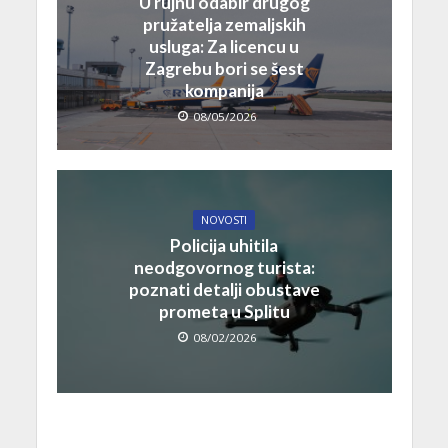
U rujnu odabir drugog
pružatelja zemaljskih
usluga: Za licencu u
Zagrebu bori se šest
kompanija
08/05/2026
NOVOSTI
Policija uhitila
neodgovornog turista:
poznati detalji obustave
prometa u Splitu
08/02/2026