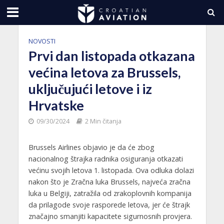
NOVOSTI
Prvi dan listopada otkazana
većina letova za Brussels,
uključujući letove i iz
Hrvatske
09/30/2024
2 Min čitanja
Brussels Airlines objavio je da će zbog
nacionalnog štrajka radnika osiguranja otkazati
većinu svojih letova 1. listopada. Ova odluka dolazi
nakon što je Zračna luka Brussels, najveća zračna
luka u Belgiji, zatražila od zrakoplovnih kompanija
da prilagode svoje rasporede letova, jer će štrajk
značajno smanjiti kapacitete sigurnosnih provjera.