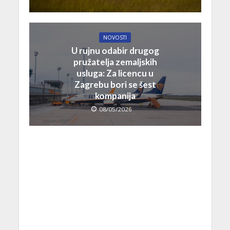
NOVOSTI
U rujnu odabir drugog
pružatelja zemaljskih
usluga: Za licencu u
Zagrebu bori se šest
kompanija
08/05/2026