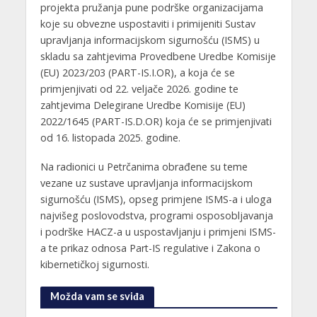
projekta pružanja pune podrške organizacijama
koje su obvezne uspostaviti i primijeniti Sustav
upravljanja informacijskom sigurnošću (ISMS) u
skladu sa zahtjevima Provedbene Uredbe Komisije
(EU) 2023/203 (PART-IS.I.OR), a koja će se
primjenjivati od 22. veljače 2026. godine te
zahtjevima Delegirane Uredbe Komisije (EU)
2022/1645 (PART-IS.D.OR) koja će se primjenjivati
od 16. listopada 2025. godine.
Na radionici u Petrčanima obrađene su teme
vezane uz sustave upravljanja informacijskom
sigurnošću (ISMS), opseg primjene ISMS-a i uloga
najvišeg poslovodstva, programi osposobljavanja
i podrške HACZ-a u uspostavljanju i primjeni ISMS-
a te prikaz odnosa Part-IS regulative i Zakona o
kibernetičkoj sigurnosti.
Možda vam se sviđa