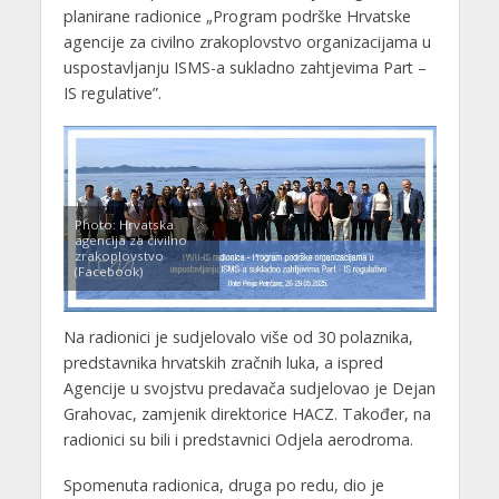
planirane radionice „Program podrške Hrvatske
agencije za civilno zrakoplovstvo organizacijama u
uspostavljanju ISMS-a sukladno zahtjevima Part –
IS regulative”.
Photo: Hrvatska
agencija za civilno
zrakoplovstvo
(Facebook)
Na radionici je sudjelovalo više od 30
polaznika,
predstavnika hrvatskih zračnih luka, a ispred
Agencije u svojstvu predavača sudjelovao je Dejan
Grahovac, zamjenik direktorice HACZ. Također, na
radionici su bili i predstavnici Odjela aerodroma.
Spomenuta radionica, druga po redu, dio je