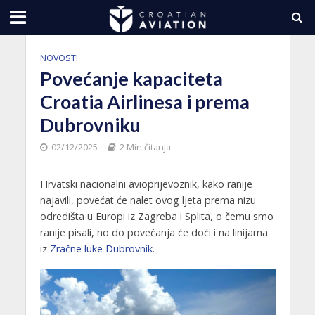
NOVOSTI
Povećanje kapaciteta
Croatia Airlinesa i prema
Dubrovniku
02/12/2025
2 Min čitanja
Hrvatski nacionalni avioprijevoznik, kako ranije
najavili, povećat će nalet ovog ljeta prema nizu
odredišta u Europi iz Zagreba i Splita, o čemu smo
ranije pisali, no do povećanja će doći i na linijama
iz
Zračne luke Dubrovnik
.