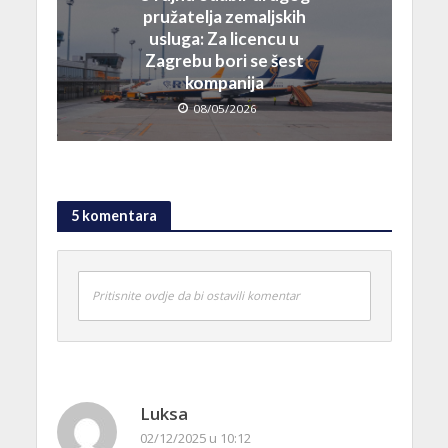
pružatelja zemaljskih
usluga: Za licencu u
Zagrebu bori se šest
kompanija
08/05/2026
5 komentara
Pritisnite ovdje da bi ostavili komentar
Luksa
02/12/2025 u 10:12