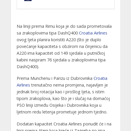
Na liniji prema Rimu koja je do sada prometovala
sa zrakoplovima tipa DashQ400
Croatia Airlines
ovog ljeta planira koristiti A220 (što je duplo
povećanje kapaciteta s obzirom na činjenicu da
A220 ima kapacitet od 149 sjedala u putničkoj
kabini naspram 76 sjedala u zrakoplovima tipa
DashQ400).
Prema Munchenu i Parizu iz Dubrovnika
Croatia
Airlines
trenutačno nema promjena, najavljen je
jednak broj rotacija kao i prošlog ljeta, s istim
tipom zrakoplova, kao što je i slučaj na domaćoj
PSO liniji između Osijeka i Dubrovnika koja u
ljetnom redu letenja prometuje jednom tjedno.
Dodatan kapacitet Croatia Airlines ponudit će i na
liniji prema Ateni koja kreće iz Zagreba no ima