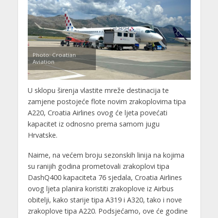
Photo: Croatian
Aviation
U sklopu širenja vlastite mreže destinacija te
zamjene postojeće flote novim zrakoplovima tipa
A220, Croatia Airlines ovog će ljeta povećati
kapacitet iz odnosno prema samom jugu
Hrvatske.
Naime, na većem broju sezonskih linija na kojima
su ranijih godina prometovali zrakoplovi tipa
DashQ400 kapaciteta 76 sjedala, Croatia Airlines
ovog ljeta planira koristiti zrakoplove iz Airbus
obitelji, kako starije tipa A319 i A320, tako i nove
zrakoplove tipa A220. Podsjećamo, ove će godine