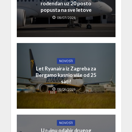
rođendan uz 20 posto
popusta na sve letove
08/07/2026
NOVOSTI
Let Ryanaira iz Zagreba za
Bergamo kasnio više od 25
sati!
08/06/2026
NOVOSTI
U rujnu odabir drugog