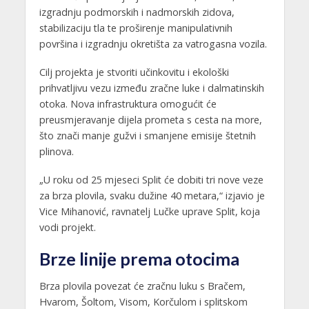
izgradnju podmorskih i nadmorskih zidova,
stabilizaciju tla te proširenje manipulativnih
površina i izgradnju okretišta za vatrogasna vozila.
Cilj projekta je stvoriti učinkovitu i ekološki
prihvatljivu vezu između zračne luke i dalmatinskih
otoka. Nova infrastruktura omogućit će
preusmjeravanje dijela prometa s cesta na more,
što znači manje gužvi i smanjene emisije štetnih
plinova.
„U roku od 25 mjeseci Split će dobiti tri nove veze
za brza plovila, svaku dužine 40 metara,“ izjavio je
Vice Mihanović, ravnatelj Lučke uprave Split, koja
vodi projekt.
Brze linije prema otocima
Brza plovila povezat će zračnu luku s Bračem,
Hvarom, Šoltom, Visom, Korčulom i splitskom