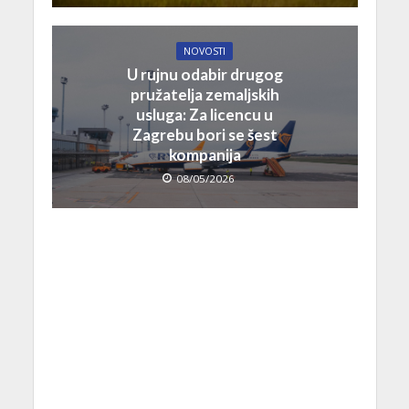
NOVOSTI
U rujnu odabir drugog
pružatelja zemaljskih
usluga: Za licencu u
Zagrebu bori se šest
kompanija
08/05/2026