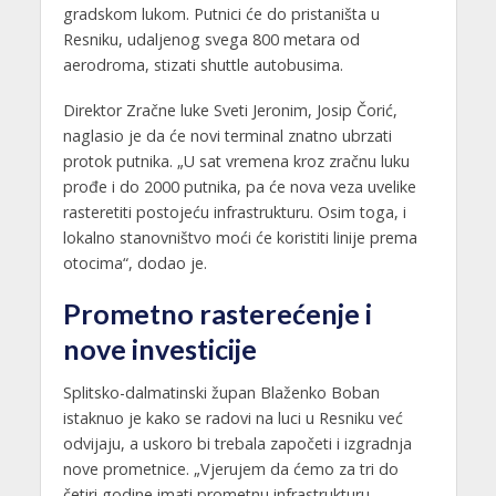
gradskom lukom. Putnici će do pristaništa u
Resniku, udaljenog svega 800 metara od
aerodroma, stizati shuttle autobusima.
Direktor Zračne luke Sveti Jeronim, Josip Čorić,
naglasio je da će novi terminal znatno ubrzati
protok putnika. „U sat vremena kroz zračnu luku
prođe i do 2000 putnika, pa će nova veza uvelike
rasteretiti postojeću infrastrukturu. Osim toga, i
lokalno stanovništvo moći će koristiti linije prema
otocima“, dodao je.
Prometno rasterećenje i
nove investicije
Splitsko-dalmatinski župan Blaženko Boban
istaknuo je kako se radovi na luci u Resniku već
odvijaju, a uskoro bi trebala započeti i izgradnja
nove prometnice. „Vjerujem da ćemo za tri do
četiri godine imati prometnu infrastrukturu