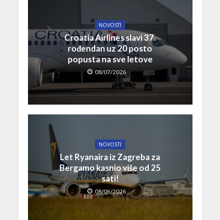
NOVOSTI
Croatia Airlines slavi 37.
rođendan uz 20 posto
popusta na sve letove
08/07/2026
NOVOSTI
Let Ryanaira iz Zagreba za
Bergamo kasnio više od 25
sati!
08/06/2026