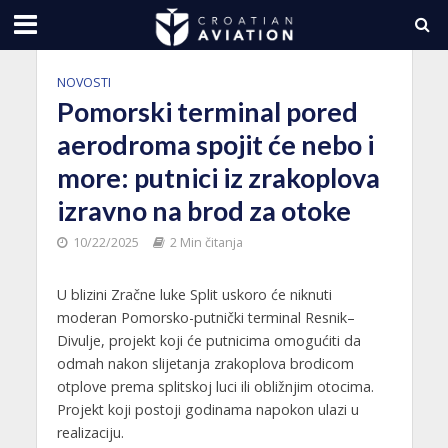
NOVOSTI
Pomorski terminal pored
aerodroma spojit će nebo i
more: putnici iz zrakoplova
izravno na brod za otoke
10/22/2025
2 Min čitanja
U blizini Zračne luke Split uskoro će niknuti
moderan Pomorsko-putnički terminal Resnik–
Divulje, projekt koji će putnicima omogućiti da
odmah nakon slijetanja zrakoplova brodicom
otplove prema splitskoj luci ili obližnjim otocima.
Projekt koji postoji godinama napokon ulazi u
realizaciju.