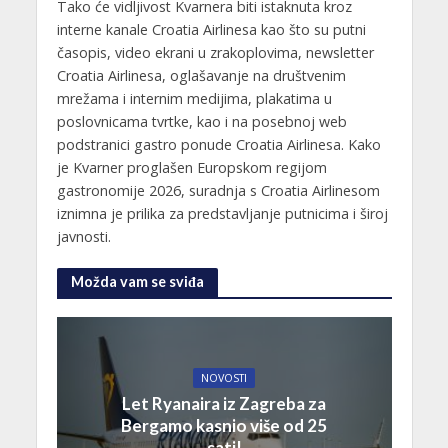
Tako će vidljivost Kvarnera biti istaknuta kroz
interne kanale Croatia Airlinesa kao što su putni
časopis, video ekrani u zrakoplovima, newsletter
Croatia Airlinesa, oglašavanje na društvenim
mrežama i internim medijima, plakatima u
poslovnicama tvrtke, kao i na posebnoj web
podstranici gastro ponude Croatia Airlinesa. Kako
je Kvarner proglašen Europskom regijom
gastronomije 2026, suradnja s Croatia Airlinesom
iznimna je prilika za predstavljanje putnicima i široj
javnosti.
Možda vam se sviđa
NOVOSTI
Let Ryanaira iz Zagreba za
Bergamo kasnio više od 25
sati!