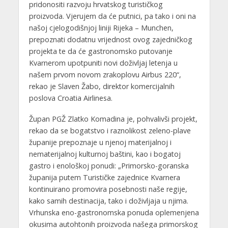
pridonositi razvoju hrvatskog turističkog
proizvoda. Vjerujem da će putnici, pa tako i oni na
našoj cjelogodišnjoj liniji Rijeka – Munchen,
prepoznati dodatnu vrijednost ovog zajedničkog
projekta te da će gastronomsko putovanje
Kvarnerom upotpuniti novi doživljaj letenja u
našem prvom novom zrakoplovu Airbus 220“,
rekao je Slaven Žabo, direktor komercijalnih
poslova Croatia Airlinesa.
Župan PGŽ Zlatko Komadina je, pohvalivši projekt,
rekao da se bogatstvo i raznolikost zeleno-plave
županije prepoznaje u njenoj materijalnoj i
nematerijalnoj kulturnoj baštini, kao i bogatoj
gastro i enološkoj ponudi: „Primorsko-goranska
županija putem Turističke zajednice Kvarnera
kontinuirano promovira posebnosti naše regije,
kako samih destinacija, tako i doživljaja u njima.
Vrhunska eno-gastronomska ponuda oplemenjena
okusima autohtonih proizvoda našega primorskog