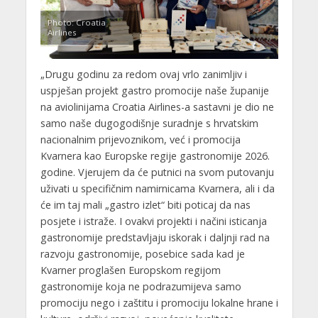
Photo: Croatia
Airlines
„Drugu godinu za redom ovaj vrlo zanimljiv i
uspješan projekt gastro promocije naše županije
na aviolinijama Croatia Airlines-a sastavni je dio ne
samo naše dugogodišnje suradnje s hrvatskim
nacionalnim prijevoznikom, već i promocija
Kvarnera kao Europske regije gastronomije 2026.
godine. Vjerujem da će putnici na svom putovanju
uživati u specifičnim namirnicama Kvarnera, ali i da
će im taj mali „gastro izlet“ biti poticaj da nas
posjete i istraže. I ovakvi projekti i načini isticanja
gastronomije predstavljaju iskorak i daljnji rad na
razvoju gastronomije, posebice sada kad je
Kvarner proglašen Europskom regijom
gastronomije koja ne podrazumijeva samo
promociju nego i zaštitu i promociju lokalne hrane i