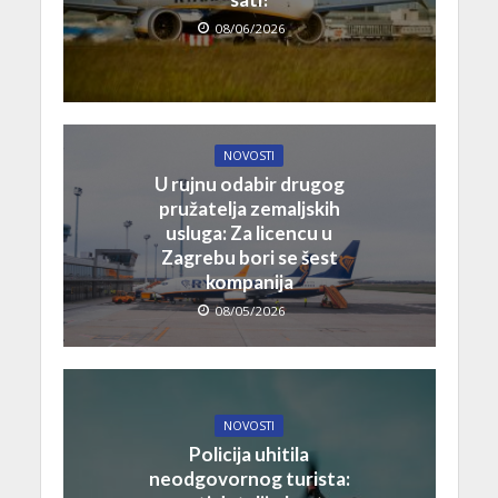
08/06/2026
NOVOSTI
U rujnu odabir drugog
pružatelja zemaljskih
usluga: Za licencu u
Zagrebu bori se šest
kompanija
08/05/2026
NOVOSTI
Policija uhitila
neodgovornog turista: