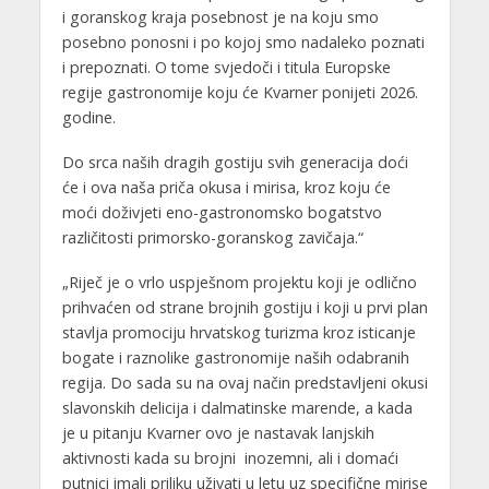
i goranskog kraja posebnost je na koju smo
posebno ponosni i po kojoj smo nadaleko poznati
i prepoznati. O tome svjedoči i titula Europske
regije gastronomije koju će Kvarner ponijeti 2026.
godine.
Do srca naših dragih gostiju svih generacija doći
će i ova naša priča okusa i mirisa, kroz koju će
moći doživjeti eno-gastronomsko bogatstvo
različitosti primorsko-goranskog zavičaja.“
„Riječ je o vrlo uspješnom projektu koji je odlično
prihvaćen od strane brojnih gostiju i koji u prvi plan
stavlja promociju hrvatskog turizma kroz isticanje
bogate i raznolike gastronomije naših odabranih
regija. Do sada su na ovaj način predstavljeni okusi
slavonskih delicija i dalmatinske marende, a kada
je u pitanju Kvarner ovo je nastavak lanjskih
aktivnosti kada su brojni inozemni, ali i domaći
putnici imali priliku uživati u letu uz specifične mirise