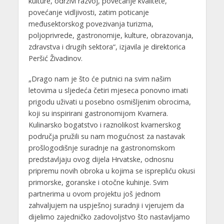
kulture, održivi razvoj, povećanje kvalitete,
povećanje vidljivosti, zatim poticanje
međusektorskog povezivanja turizma,
poljoprivrede, gastronomije, kulture, obrazovanja,
zdravstva i drugih sektora“, izjavila je direktorica
Peršić Živadinov.
„Drago nam je što će putnici na svim našim
letovima u sljedeća četiri mjeseca ponovno imati
prigodu uživati u posebno osmišljenim obrocima,
koji su inspirirani gastronomijom Kvarnera.
Kulinarsko bogatstvo i raznolikost kvarnerskog
područja pružili su nam mogućnost za nastavak
prošlogodišnje suradnje na gastronomskom
predstavljaju ovog dijela Hrvatske, odnosnu
pripremu novih obroka u kojima se isprepliću okusi
primorske, goranske i otočne kuhinje. Svim
partnerima u ovom projektu još jednom
zahvaljujem na uspješnoj suradnji i vjerujem da
dijelimo zajedničko zadovoljstvo što nastavljamo