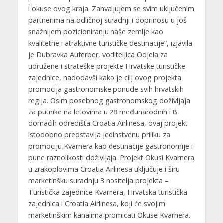
i okuse ovog kraja. Zahvaljujem se svim uključenim
partnerima na odličnoj suradnji i doprinosu u još
snažnijem pozicioniranju naše zemlje kao
kvalitetne i atraktivne turističke destinacije“, izjavila
je Dubravka Auferber, voditeljica Odjela za
udružene i strateške projekte Hrvatske turističke
zajednice, nadodavši kako je cilj ovog projekta
promocija gastronomske ponude svih hrvatskih
regija. Osim posebnog gastronomskog doživljaja
za putnike na letovima u 28 međunarodnih i 8
domaćih odredišta Croatia Airlinesa, ovaj projekt
istodobno predstavlja jedinstvenu priliku za
promociju Kvarnera kao destinacije gastronomije i
pune raznolikosti doživljaja. Projekt Okusi Kvarnera
u zrakoplovima Croatia Airlinesa uključuje i širu
marketinšku suradnju 3 nositelja projekta –
Turistička zajednice Kvarnera, Hrvatska turistička
zajednica i Croatia Airlinesa, koji će svojim
marketinškim kanalima promicati Okuse Kvarnera.