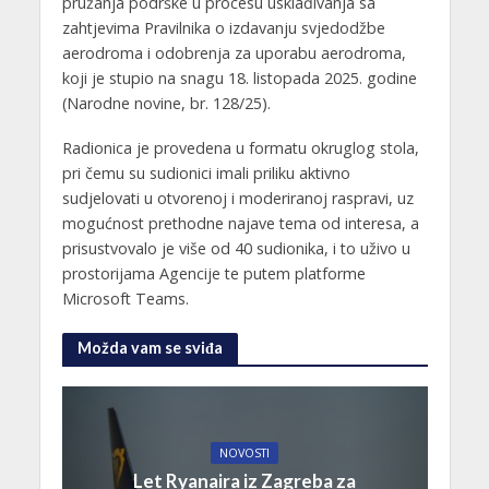
pružanja podrške u procesu usklađivanja sa
zahtjevima Pravilnika o izdavanju svjedodžbe
aerodroma i odobrenja za uporabu aerodroma,
koji je stupio na snagu 18. listopada 2025. godine
(Narodne novine, br. 128/25).
Radionica je provedena u formatu okruglog stola,
pri čemu su sudionici imali priliku aktivno
sudjelovati u otvorenoj i moderiranoj raspravi, uz
mogućnost prethodne najave tema od interesa, a
prisustvovalo je više od 40 sudionika, i to uživo u
prostorijama Agencije te putem platforme
Microsoft Teams.
Možda vam se sviđa
NOVOSTI
Let Ryanaira iz Zagreba za