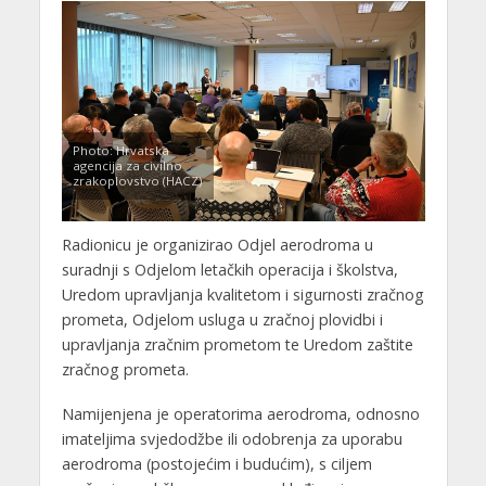
Photo: Hrvatska
agencija za civilno
zrakoplovstvo (HACZ)
Radionicu je organizirao Odjel aerodroma u
suradnji s Odjelom letačkih operacija i školstva,
Uredom upravljanja kvalitetom i sigurnosti zračnog
prometa, Odjelom usluga u zračnoj plovidbi i
upravljanja zračnim prometom te Uredom zaštite
zračnog prometa.
Namijenjena je operatorima aerodroma, odnosno
imateljima svjedodžbe ili odobrenja za uporabu
aerodroma (postojećim i budućim), s ciljem