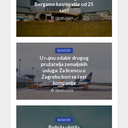
Bergamo kasnio više od 25
sati!
08/06/2026
NOVOSTI
U rujnu odabir drugog
pružatelja zemaljskih
usluga: Za licencu u
Zagrebu bori se šest
kompanija
08/05/2026
NOVOSTI
Policija uhitila