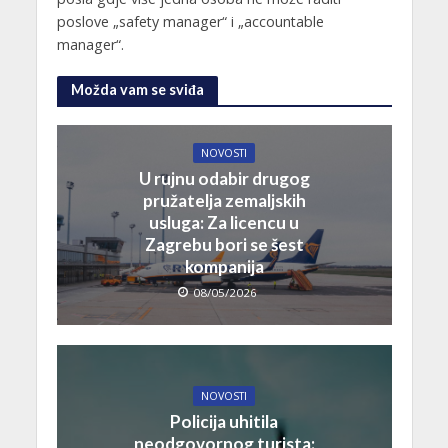
poslove „safety manager“ i „accountable
manager“.
Možda vam se sviđa
NOVOSTI
U rujnu odabir drugog
pružatelja zemaljskih
usluga: Za licencu u
Zagrebu bori se šest
kompanija
08/05/2026
NOVOSTI
Policija uhitila
neodgovornog turista: