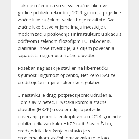
Tako je rečeno da su se sve zračne luke ove
godine približile rekordnoj 2019. godini, a pojedine
zračne luke su čak ostvarile i bolje rezultate. Sve
zračne luke čitavo vrijeme imaju investicije u
modernizaciju poslovanja i infrastrukture u skladu s
održivom i zelenom filozofijom EU, također su
planirane i nove investicije, a s ciljem povećanja
kapaciteta i sigurnosti zračne plovidbe.
Poseban naglasak je stavljen na kibernetičku
sigurnost i sigurnost općenito, Net Zero i SAF te
predstojeće izmjene zakonske regulative.
U nastavku je drugi potpredsjednik Udruženja,
Tomislav Mihetec, Hrvatska kontrola zračne
plovidbe (HKZP) u svojem dijelu potvrdio
povećanje prometa zrakoplovima u 2024. godini te
pobliže prikazao kako HKZP radi. Slaven Žabo,
predsjednik Udruženja nastavio je s
problematikom zračnih prijevoznika te je kao