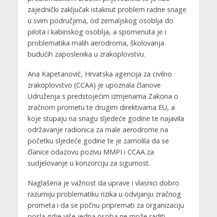
zajednički zaključak istaknut problem radne snage
u svim područjima, od zemaljskog osoblja do
pilota i kabinskog osoblja, a spomenuta je i
problematika malih aerodroma, školovanja
budućih zaposlenika u zrakoplovstvu.
Ana Kapetanović, Hrvatska agencija za civilno
zrakoplovstvo (CCAA) je upoznala članove
Udruženja s predstojećim izmjenama Zakona o
zračnom prometu te drugim direktivama EU, a
koje stupaju na snagu sljedeće godine te najavila
održavanje radionica za male aerodrome na
početku sljedeće godine te je zamolila da se
članice odazovu pozivu MMPI i CCAA za
sudjelovanje u konzorciju za sigurnost.
Naglašena je važnost da uprave i vlasnici dobro
razumiju problematiku rizika u odvijanju zračnog
prometa i da se počnu pripremati za organizaciju
posla gdje više jedna osoba ne može raditi