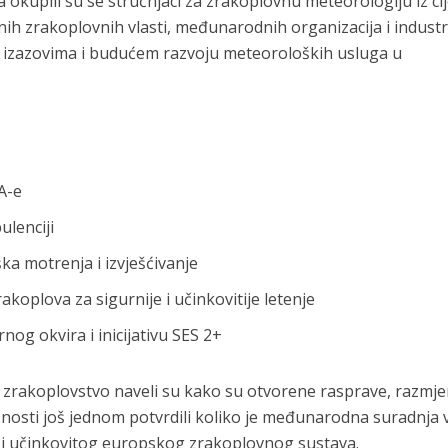
kupili su se stručnjaci za zrakoplovnu meteorologiju iz cij
nih zrakoplovnih vlasti, međunarodnih organizacija i industr
im izazovima i budućem razvoju meteoroloških usluga u
A-e
ulenciji
a motrenja i izvješćivanje
koplova za sigurnije i učinkovitije letenje
og okvira i inicijativu SES 2+
no zrakoplovstvo naveli su kako su otvorene rasprave, razmj
učnosti još jednom potvrdili koliko je međunarodna suradnja
 i učinkovitog europskog zrakoplovnog sustava.