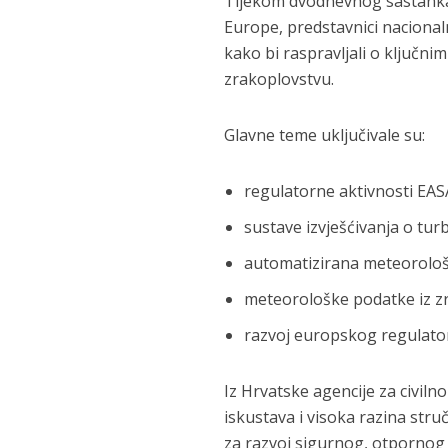
Tijekom dvodnevnog sastanka o
Europe, predstavnici nacional
kako bi raspravljali o ključn
zrakoplovstvu.
Glavne teme uključivale su:
regulatorne aktivnosti EAS
sustave izvješćivanja o turb
automatizirana meteorološk
meteorološke podatke iz zra
razvoj europskog regulatorn
Iz Hrvatske agencije za civil
iskustava i visoka razina str
za razvoj sigurnog, otpornog