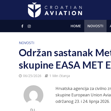
HOME
NOVOSTI
NOVOSTI
Održan sastanak Met
skupine EASA MET E
06/25/2026
1 Min čitanja
Hrvatska agencija za civilno 
skupine European Union Avia
održanog 23. i 24. lipnja 2026. 
D.L.