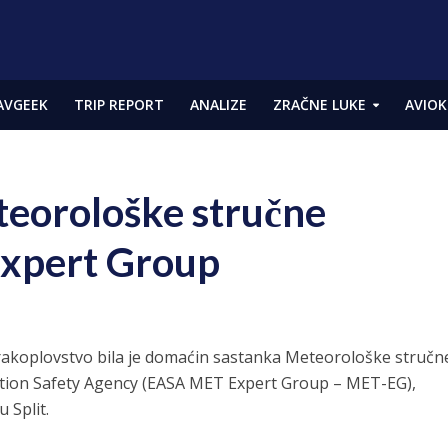
AVGEEK
TRIP REPORT
ANALIZE
ZRAČNE LUKE
AVIOK
eorološke stručne
xpert Group
zrakoplovstvo bila je domaćin sastanka Meteorološke stručn
tion Safety Agency (EASA MET Expert Group – MET-EG),
u Split.