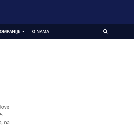
OMPANIJE
O NAMA
slove
5.
a, na