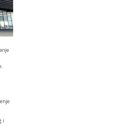
anje
e.
đenje
 i