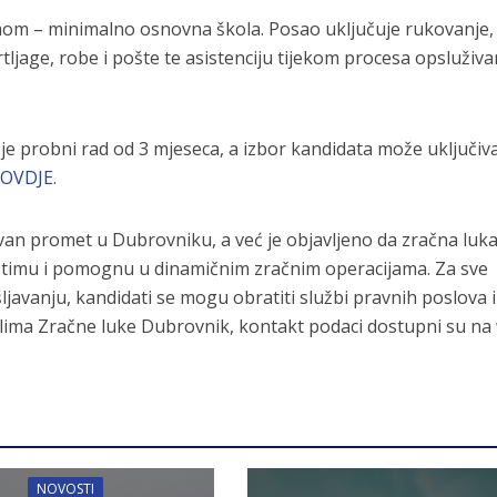
mom – minimalno osnovna škola. Posao uključuje rukovanje,
prtljage, robe i pošte te asistenciju tijekom procesa opsluživa
je probni rad od 3 mjeseca, a izbor kandidata može uključiva
i
OVDJE
.
van promet u Dubrovniku, a već je objavljeno da zračna luk
e timu i pomognu u dinamičnim zračnim operacijama. Za sve
ljavanju, kandidati se mogu obratiti službi pravnih poslova i
alima Zračne luke Dubrovnik, kontakt podaci dostupni su na
NOVOSTI