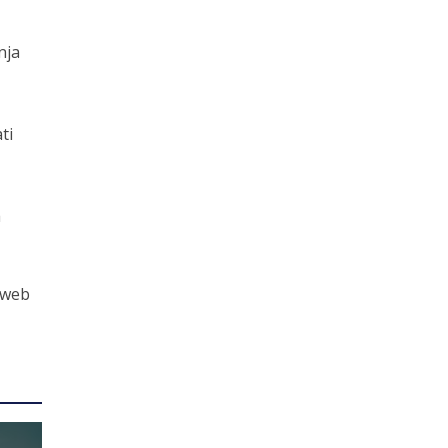
nja
ti
a
 web