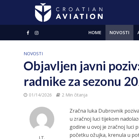
HOME
NOVOSTI
NOVOSTI
Objavljen javni poziv
radnike za sezonu 20
01/14/2026
2 Min čitanja
Zračna luka Dubrovnik poziva
u zračnoj luci tijekom nadolaz
godine u ovoj je zračnoj luci
početku ožujka, krenula u pot
J.T.