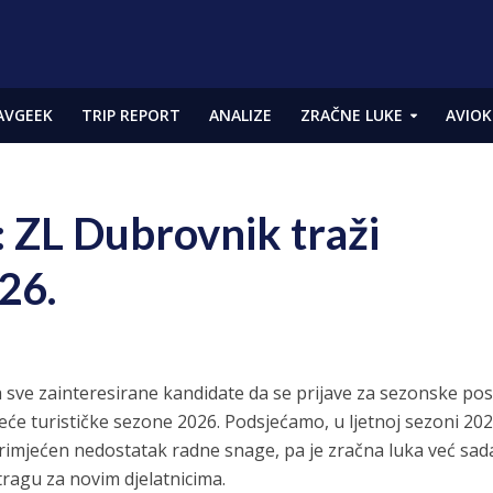
AVGEEK
TRIP REPORT
ANALIZE
ZRAČNE LUKE
AVIOK
: ZL Dubrovnik traži
26.
 sve zainteresirane kandidate da se prijave za sezonske po
eće turističke sezone 2026. Podsjećamo, u ljetnoj sezoni 202
 primjećen nedostatak radne snage, pa je zračna luka već sad
ragu za novim djelatnicima.