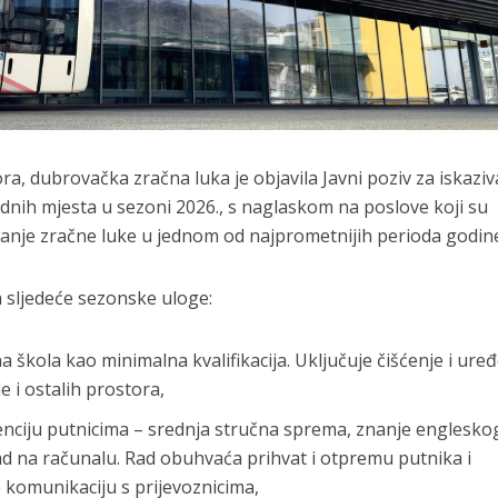
a, dubrovačka zračna luka je objavila Javni poziv za iskaziv
adnih mjesta u sezoni 2026., s naglaskom na poslove koji su
ranje zračne luke u jednom od najprometnijih perioda godin
a sljedeće sezonske uloge:
 škola kao minimalna kvalifikacija. Uključuje čišćenje i ure
 i ostalih prostora,
tenciju putnicima – srednja stručna sprema, znanje engleskog
ad na računalu. Rad obuhvaća prihvat i otpremu putnika i
e komunikaciju s prijevoznicima,