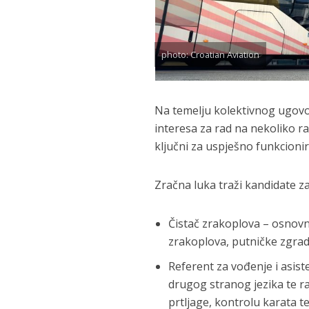
photo: Croatian Aviation
Na temelju kolektivnog ugovor
interesa za rad na nekoliko r
ključni za uspješno funkcioni
Zračna luka traži kandidate z
Čistač zrakoplova – osnovna
zrakoplova, putničke zgrade
Referent za vođenje i asis
drugog stranog jezika te r
prtljage, kontrolu karata t