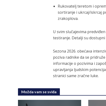
Rukovatelj teretom i opre
sortiranje i ukrcaj/iskrcaj 
zrakoplova.
U svim slučajevima predviđen 
testiranje. Detalji su dostupn
Sezona 2026. obećava intenzi
poziva radnike da se pridruž
informacije o pozivima i zapoš
upravljanja ljudskim potencij
stranici same zračne luke.
Možda vam se sviđa