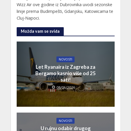
Wizz Air ove godine iz Dubrovnika uvodi sezonske
linije prema Budimpešti, Gdanjsku, Katowicama te
Cluj-Napoci.
Možda vam se sviđa
NOVOSTI
Let Ryanaira iz Zagreba za
Bergamo kasnio više od 25
sati!
08/06/2026
NOVOSTI
U rujnu odabir drugog