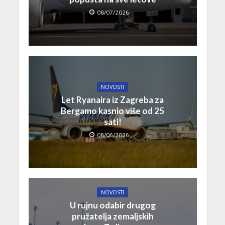
08/07/2026
NOVOSTI
Let Ryanaira iz Zagreba za
Bergamo kasnio više od 25
sati!
08/06/2026
NOVOSTI
U rujnu odabir drugog
pružatelja zemaljskih