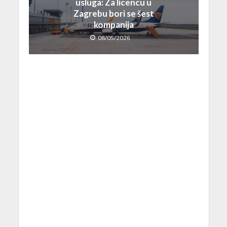
usluga: Za licencu u
Zagrebu bori se šest
kompanija
08/05/2026