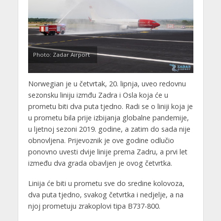
Photo: Zadar Airport
Norwegian je u četvrtak, 20. lipnja, uveo redovnu
sezonsku liniju izmđu Zadra i Osla koja će u
prometu biti dva puta tjedno. Radi se o liniji koja je
u prometu bila prije izbijanja globalne pandemije,
u ljetnoj sezoni 2019. godine, a zatim do sada nije
obnovljena. Prijevoznik je ove godine odlučio
ponovno uvesti dvije linije prema Zadru, a prvi let
između dva grada obavljen je ovog četvrtka.
Linija će biti u prometu sve do sredine kolovoza,
dva puta tjedno, svakog četvrtka i nedjelje, a na
njoj prometuju zrakoplovi tipa B737-800.