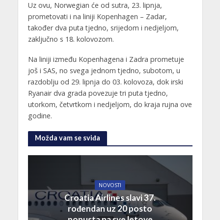
Uz ovu, Norwegian će od sutra, 23. lipnja,
prometovati i na liniji Kopenhagen – Zadar,
također dva puta tjedno, srijedom i nedjeljom,
zaključno s 18. kolovozom.
Na liniji između Kopenhagena i Zadra prometuje
još i SAS, no svega jednom tjedno, subotom, u
razdoblju od 29. lipnja do 03. kolovoza, dok irski
Ryanair dva grada povezuje tri puta tjedno,
utorkom, četvrtkom i nedjeljom, do kraja rujna ove
godine.
Možda vam se sviđa
NOVOSTI
Croatia Airlines slavi 37.
rođendan uz 20 posto
popusta na sve letove