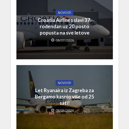
NOVOSTI
Croatia Airlines slavi 37.
rođendan uz 20 posto
popusta na sve letove
08/07/2026
NOVOSTI
Let Ryanaira iz Zagreba za
Bergamo kasnio više od 25
sati!
08/06/2026