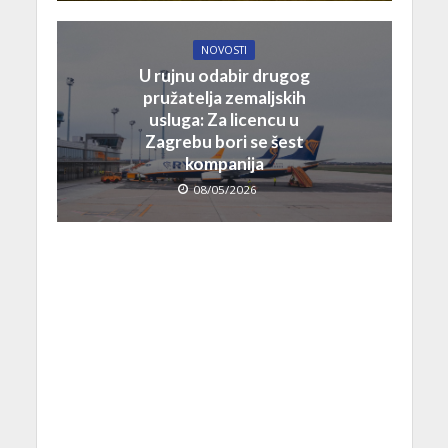
NOVOSTI
U rujnu odabir drugog
pružatelja zemaljskih
usluga: Za licencu u
Zagrebu bori se šest
kompanija
08/05/2026