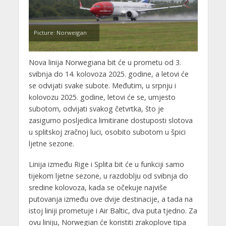
Picture: Norweigan
Nova linija Norwegiana bit će u prometu od 3.
svibnja do 14. kolovoza 2025. godine, a letovi će
se odvijati svake subote. Međutim, u srpnju i
kolovozu 2025. godine, letovi će se, umjesto
subotom, odvijati svakog četvrtka, što je
zasigurno posljedica limitirane dostuposti slotova
u splitskoj zračnoj luci, osobito subotom u špici
ljetne sezone.
Linija između Rige i Splita bit će u funkciji samo
tijekom ljetne sezone, u razdoblju od svibnja do
sredine kolovoza, kada se očekuje najviše
putovanja između ove dvije destinacije, a tada na
istoj liniji prometuje i Air Baltic, dva puta tjedno. Za
ovu liniju, Norwegian će koristiti zrakoplove tipa