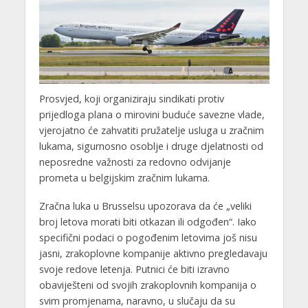
Prosvjed, koji organiziraju sindikati protiv
prijedloga plana o mirovini buduće savezne vlade,
vjerojatno će zahvatiti pružatelje usluga u zračnim
lukama, sigurnosno osoblje i druge djelatnosti od
neposredne važnosti za redovno odvijanje
prometa u belgijskim zračnim lukama.
Zračna luka u Brusselsu upozorava da će „veliki
broj letova morati biti otkazan ili odgođen“. Iako
specifični podaci o pogođenim letovima još nisu
jasni, zrakoplovne kompanije aktivno pregledavaju
svoje redove letenja. Putnici će biti izravno
obaviješteni od svojih zrakoplovnih kompanija o
svim promjenama, naravno, u slučaju da su