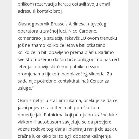
prilikom rezervacija karata ostavili svoju email
adresu ili kontakt broj.
Glasnogovornik Brussels Airlinesa, najvećeg
operatora u zračnoj luci, Nico Cardone,
komentirao je situaciju rekavši: „U ovom trenutku
još ne znamo koliko će letova biti otkazano ili
koliko će ih biti obavljeno prema planu. Radimo
sve što možemo da što brže prilagodimo naš red
letenja i obavijestit ćemo putnike o svim
promjenama tijekom nadolazećeg vikenda. Za
sada nije potrebno kontaktirati naš Centar za
usluge.“
Osim smetnji u zračnim lukama, očekuje se da će
javni prijevoz također imati poteškoća u
ponedjeljak. Putnicima koji putuju do zračne luke
vlakom ili autobusom savjetuju se da provjere
vozne redove tog dana i planiraju raniji dolazak u
zračne luke kako bi izbjegli dodatna kašnjenja.