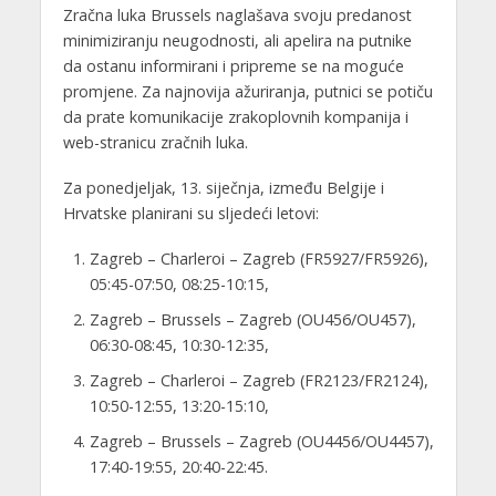
Zračna luka Brussels naglašava svoju predanost
minimiziranju neugodnosti, ali apelira na putnike
da ostanu informirani i pripreme se na moguće
promjene. Za najnovija ažuriranja, putnici se potiču
da prate komunikacije zrakoplovnih kompanija i
web-stranicu zračnih luka.
Za ponedjeljak, 13. siječnja, između Belgije i
Hrvatske planirani su sljedeći letovi:
Zagreb – Charleroi – Zagreb (FR5927/FR5926),
05:45-07:50, 08:25-10:15,
Zagreb – Brussels – Zagreb (OU456/OU457),
06:30-08:45, 10:30-12:35,
Zagreb – Charleroi – Zagreb (FR2123/FR2124),
10:50-12:55, 13:20-15:10,
Zagreb – Brussels – Zagreb (OU4456/OU4457),
17:40-19:55, 20:40-22:45.