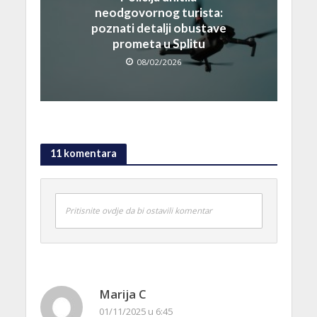
neodgovornog turista:
poznati detalji obustave
prometa u Splitu
08/02/2026
11 komentara
Pritisnite ovdje da bi ostavili komentar
Marija C
01/11/2025 u 6:45