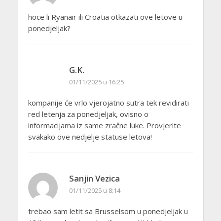
hoce li Ryanair ili Croatia otkazati ove letove u
ponedjeljak?
G.K.
01/11/2025 u 16:25
kompanije će vrlo vjerojatno sutra tek revidirati
red letenja za ponedjeljak, ovisno o
informacijama iz same zračne luke. Provjerite
svakako ove nedjelje statuse letova!
Sanjin Vezica
01/11/2025 u 8:14
trebao sam letit sa Brusselsom u ponedjeljak u