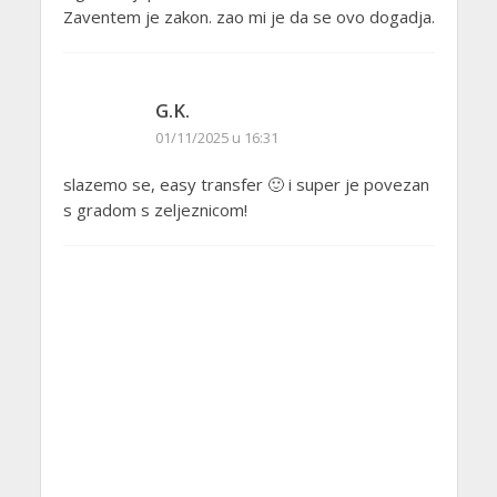
Zaventem je zakon. zao mi je da se ovo dogadja.
G.K.
01/11/2025 u 16:31
slazemo se, easy transfer 🙂 i super je povezan
s gradom s zeljeznicom!