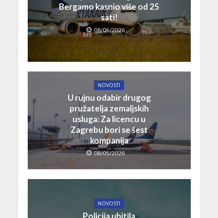
Bergamo kasnio više od 25
sati!
08/06/2026
NOVOSTI
U rujnu odabir drugog
pružatelja zemaljskih
usluga: Za licencu u
Zagrebu bori se šest
kompanija
08/05/2026
NOVOSTI
Policija uhitila