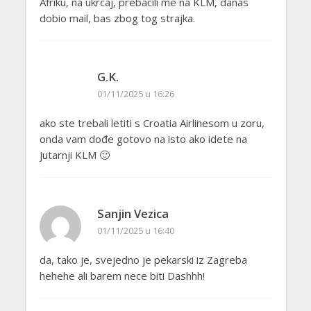
Afriku, na ukrcaj, prebacili me na KLM, danas
dobio mail, bas zbog tog strajka.
G.K.
01/11/2025 u 16:26
ako ste trebali letiti s Croatia Airlinesom u zoru,
onda vam dođe gotovo na isto ako idete na
jutarnji KLM 🙂
Sanjin Vezica
01/11/2025 u 16:40
da, tako je, svejedno je pekarski iz Zagreba
hehehe ali barem nece biti Dashhh!