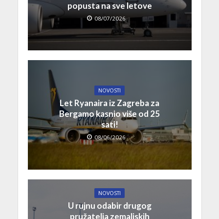
popusta na sve letove
08/07/2026
NOVOSTI
Let Ryanaira iz Zagreba za
Bergamo kasnio više od 25
sati!
08/06/2026
NOVOSTI
U rujnu odabir drugog
pružatelja zemaljskih