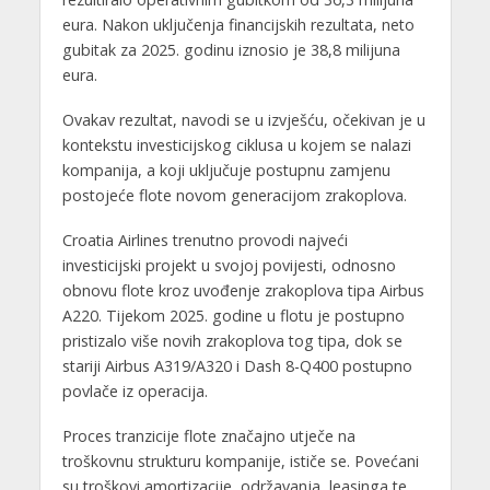
eura. Nakon uključenja financijskih rezultata, neto
gubitak za 2025. godinu iznosio je 38,8 milijuna
eura.
Ovakav rezultat, navodi se u izvješću, očekivan je u
kontekstu investicijskog ciklusa u kojem se nalazi
kompanija, a koji uključuje postupnu zamjenu
postojeće flote novom generacijom zrakoplova.
Croatia Airlines trenutno provodi najveći
investicijski projekt u svojoj povijesti, odnosno
obnovu flote kroz uvođenje zrakoplova tipa Airbus
A220. Tijekom 2025. godine u flotu je postupno
pristizalo više novih zrakoplova tog tipa, dok se
stariji Airbus A319/A320 i Dash 8-Q400 postupno
povlače iz operacija.
Proces tranzicije flote značajno utječe na
troškovnu strukturu kompanije, ističe se. Povećani
su troškovi amortizacije, održavanja, leasinga te