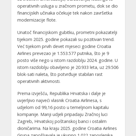
operativnih usluga u zračnom prometu, dok se dio
financijskih učinaka očekuje tek nakon završetka
modernizacije flote.
Unatoč financijskom gubitku, prometni pokazatelji
tijekom 2025. godine pokazali su pozitivan trend.
Već tijekom prvih devet mjeseci godine Croatia
Airlines prevezao je 1.553.577 putnika, što je 9
posto više nego u istom razdoblju 2024. godine. U
istom razdoblju obavljeno je 20.933 leta, uz 29.506
blok-sati naleta, što potvrđuje stabilan rast
operativnih aktivnosti.
Prema izvješću, Republika Hrvatska i dalje je
uvjerljivo najveći vlasnik Croatia Airlinesa, s
udjelom od 99,16 posto u temeljnom kapitalu
kompanije. Manji udjeli pripadaju Zračnoj luci
Zagreb, Hrvatskoj poštanskoj banci i ostalim
dioničarima. Na kraju 2025. godine Croatia Airlines
Grupa zapošljavala je ukupno 1.022 zaposlenika,