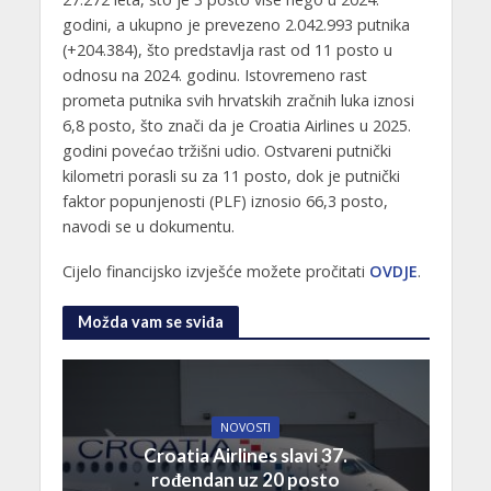
godini, a ukupno je prevezeno 2.042.993 putnika
(+204.384), što predstavlja rast od 11 posto u
odnosu na 2024. godinu. Istovremeno rast
prometa putnika svih hrvatskih zračnih luka iznosi
6,8 posto, što znači da je Croatia Airlines u 2025.
godini povećao tržišni udio. Ostvareni putnički
kilometri porasli su za 11 posto, dok je putnički
faktor popunjenosti (PLF) iznosio 66,3 posto,
navodi se u dokumentu.
Cijelo financijsko izvješće možete pročitati
OVDJE
.
Možda vam se sviđa
NOVOSTI
Croatia Airlines slavi 37.
rođendan uz 20 posto