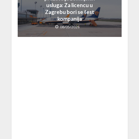
usluga: Za licencu u
Zagrebu bori se šest
kompanija
08/05/2026