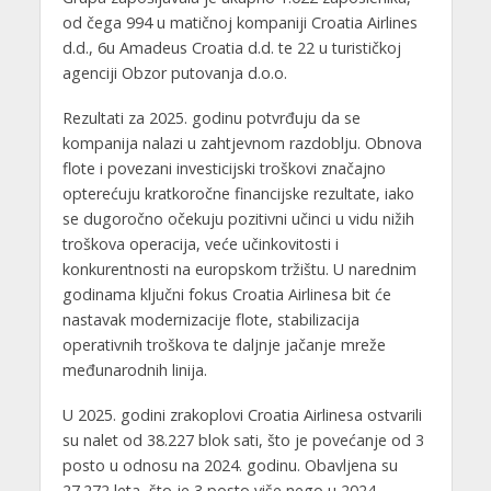
od čega 994 u matičnoj kompaniji Croatia Airlines
d.d., 6u Amadeus Croatia d.d. te 22 u turističkoj
agenciji Obzor putovanja d.o.o.
Rezultati za 2025. godinu potvrđuju da se
kompanija nalazi u zahtjevnom razdoblju. Obnova
flote i povezani investicijski troškovi značajno
opterećuju kratkoročne financijske rezultate, iako
se dugoročno očekuju pozitivni učinci u vidu nižih
troškova operacija, veće učinkovitosti i
konkurentnosti na europskom tržištu. U narednim
godinama ključni fokus Croatia Airlinesa bit će
nastavak modernizacije flote, stabilizacija
operativnih troškova te daljnje jačanje mreže
međunarodnih linija.
U 2025. godini zrakoplovi Croatia Airlinesa ostvarili
su nalet od 38.227 blok sati, što je povećanje od 3
posto u odnosu na 2024. godinu. Obavljena su
27.272 leta, što je 3 posto više nego u 2024.