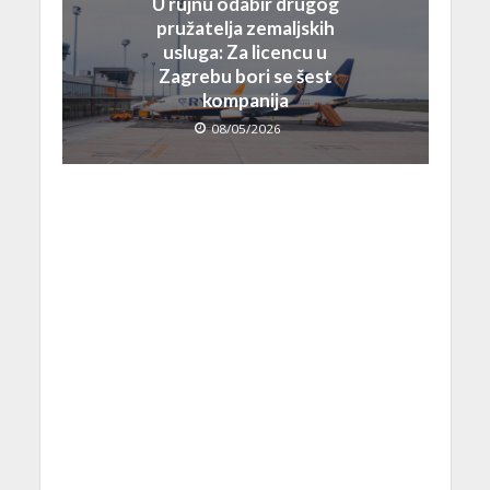
U rujnu odabir drugog
pružatelja zemaljskih
usluga: Za licencu u
Zagrebu bori se šest
kompanija
08/05/2026