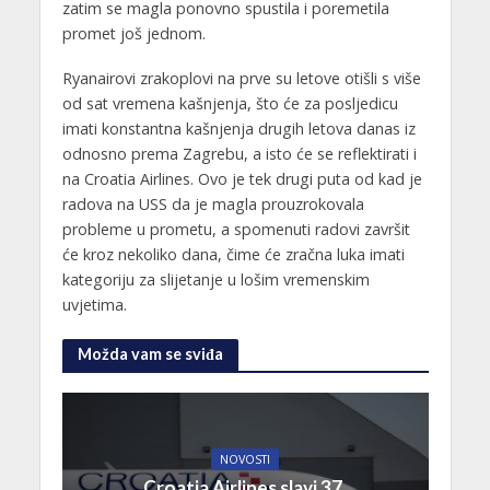
zatim se magla ponovno spustila i poremetila
promet još jednom.
Ryanairovi zrakoplovi na prve su letove otišli s više
od sat vremena kašnjenja, što će za posljedicu
imati konstantna kašnjenja drugih letova danas iz
odnosno prema Zagrebu, a isto će se reflektirati i
na Croatia Airlines. Ovo je tek drugi puta od kad je
radova na USS da je magla prouzrokovala
probleme u prometu, a spomenuti radovi završit
će kroz nekoliko dana, čime će zračna luka imati
kategoriju za slijetanje u lošim vremenskim
uvjetima.
Možda vam se sviđa
NOVOSTI
Croatia Airlines slavi 37.