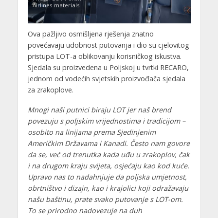
Airlines materials
Ova pažljivo osmišljena rješenja znatno
povećavaju udobnost putovanja i dio su cjelovitog
pristupa LOT-a oblikovanju korisničkog iskustva.
Sjedala su proizvedena u Poljskoj u tvrtki RECARO,
jednom od vodećih svjetskih proizvođača sjedala
za zrakoplove.
Mnogi naši putnici biraju LOT jer naš brend
povezuju s poljskim vrijednostima i tradicijom –
osobito na linijama prema Sjedinjenim
Američkim Državama i Kanadi. Često nam govore
da se, već od trenutka kada uđu u zrakoplov, čak
i na drugom kraju svijeta, osjećaju kao kod kuće.
Upravo nas to nadahnjuje da poljska umjetnost,
obrtništvo i dizajn, kao i krajolici koji odražavaju
našu baštinu, prate svako putovanje s LOT-om.
To se prirodno nadovezuje na duh