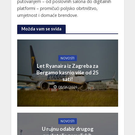
putovanjem – od poslovnih salona do digitalnih
platformi – promičući poljsko obrtništvo,
umjetnost i domaće brendove.
Možda vam se sviđa
NOVOSTI
Let Ryanaira iz Zagreba za
Bergamo kasnio više od 25
sati!
08/06/2026
NOVOSTI
U rujnu odabir drugog