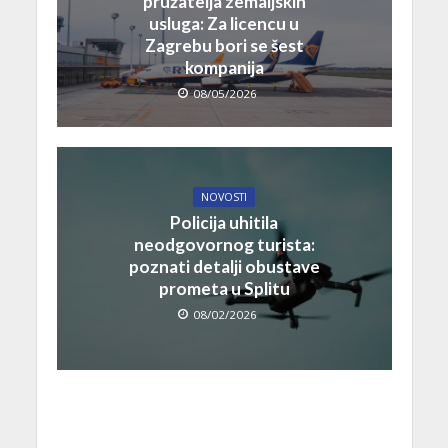
pružatelja zemaljskih
usluga: Za licencu u
Zagrebu bori se šest
kompanija
08/05/2026
NOVOSTI
Policija uhitila
neodgovornog turista:
poznati detalji obustave
prometa u Splitu
08/02/2026