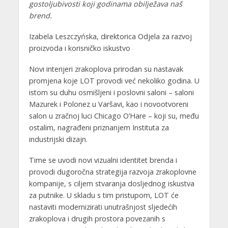
gostoljubivosti koji godinama obilježava naš
brend.
Izabela Leszczyńska, direktorica Odjela za razvoj
proizvoda i korisničko iskustvo
Novi interijeri zrakoplova prirodan su nastavak
promjena koje LOT provodi već nekoliko godina. U
istom su duhu osmišljeni i poslovni saloni – saloni
Mazurek i Polonez u Varšavi, kao i novootvoreni
salon u zračnoj luci Chicago O’Hare – koji su, među
ostalim, nagrađeni priznanjem Instituta za
industrijski dizajn.
Time se uvodi novi vizualni identitet brenda i
provodi dugoročna strategija razvoja zrakoplovne
kompanije, s ciljem stvaranja dosljednog iskustva
za putnike. U skladu s tim pristupom, LOT će
nastaviti modernizirati unutrašnjost sljedećih
zrakoplova i drugih prostora povezanih s