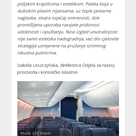
poljskim krajolicima i estetikom. Paleta boja u
dubokim plavim nijansama, uz tople jantarne
naglaske, stvara osjećaj smirenosti, dok
promišljena uporaba rasvjete pridonosi
udobnosti i opuštanju. Novi izgled unutrašnjosti
nije samo estetska nadogradnja, već dio cjelovite
strategije usmjerene na pružanje iznimnog
iskustva putnicima.
Izabela Leszczyńska, direktorica Odjela za razvoj
proizvoda i korisničko iskustvo
Photo: LOT Polish