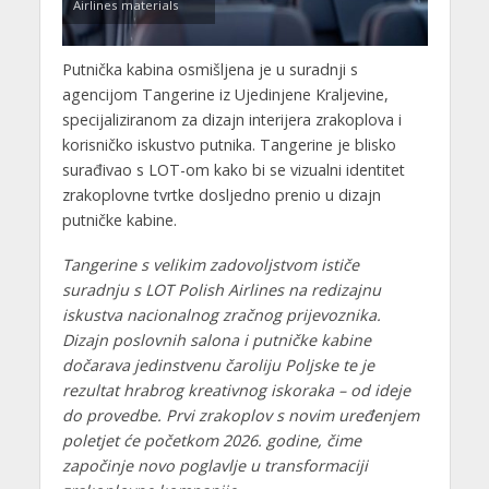
Airlines materials
Putnička kabina osmišljena je u suradnji s
agencijom Tangerine iz Ujedinjene Kraljevine,
specijaliziranom za dizajn interijera zrakoplova i
korisničko iskustvo putnika. Tangerine je blisko
surađivao s LOT-om kako bi se vizualni identitet
zrakoplovne tvrtke dosljedno prenio u dizajn
putničke kabine.
Tangerine s velikim zadovoljstvom ističe
suradnju s LOT Polish Airlines na redizajnu
iskustva nacionalnog zračnog prijevoznika.
Dizajn poslovnih salona i putničke kabine
dočarava jedinstvenu čaroliju Poljske te je
rezultat hrabrog kreativnog iskoraka – od ideje
do provedbe. Prvi zrakoplov s novim uređenjem
poletjet će početkom 2026. godine, čime
započinje novo poglavlje u transformaciji