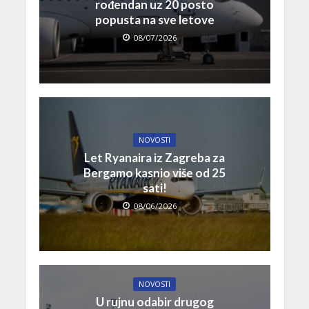
rođendan uz 20 posto
popusta na sve letove
08/07/2026
NOVOSTI
Let Ryanaira iz Zagreba za
Bergamo kasnio više od 25
sati!
08/06/2026
NOVOSTI
U rujnu odabir drugog