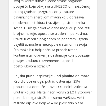
svojim kontrastima: s jedne strane bogatom
poviješću koja oživljava u UNESCO-om zaštićenoj
Staroj gradskoj jezgri, a s druge strane
dinamičnom energijom mladih koju odražava
moderna arhitektura i razvijena gastronomska
scena. U svega nekoliko dana moguće je posjetiti
brojne muzeje, opustiti se u zelenim parkovima,
uživati u večeri s pogledom na panoramu grada i
osjetiti atmosferu metropole u stalnom razvoju.
Što može biti bolji način za predah između
kontinenata i otkrivanje destinacije koja povezuje
povijest, kulturu i suvremenost u posebno
gostoljubivom ozračju?
Poljska puna inspiracije – od planina do mora
Kao dio ove usluge, putnici ostvaruju i 25%
popusta na domaće letove LOT Polish Airlinesa
unutar Poljske. Na taj način korisnici LOT Stopover
ponude mogu istražiti ne samo Varšavu, već i
različite dijelove Poljske – od pješčanih plaža