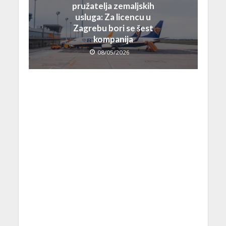
pružatelja zemaljskih
usluga: Za licencu u
Zagrebu bori se šest
kompanija
08/05/2026