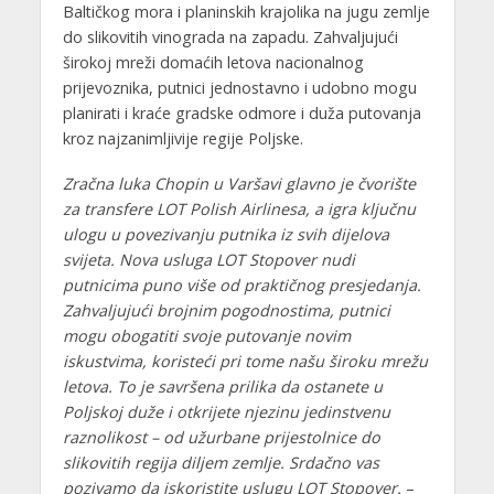
Baltičkog mora i planinskih krajolika na jugu zemlje
do slikovitih vinograda na zapadu. Zahvaljujući
širokoj mreži domaćih letova nacionalnog
prijevoznika, putnici jednostavno i udobno mogu
planirati i kraće gradske odmore i duža putovanja
kroz najzanimljivije regije Poljske.
Zračna luka Chopin u Varšavi glavno je čvorište
za transfere LOT Polish Airlinesa, a igra ključnu
ulogu u povezivanju putnika iz svih dijelova
svijeta. Nova usluga LOT Stopover nudi
putnicima puno više od praktičnog presjedanja.
Zahvaljujući brojnim pogodnostima, putnici
mogu obogatiti svoje putovanje novim
iskustvima, koristeći pri tome našu široku mrežu
letova. To je savršena prilika da ostanete u
Poljskoj duže i otkrijete njezinu jedinstvenu
raznolikost – od užurbane prijestolnice do
slikovitih regija diljem zemlje. Srdačno vas
pozivamo da iskoristite uslugu LOT Stopover.
–