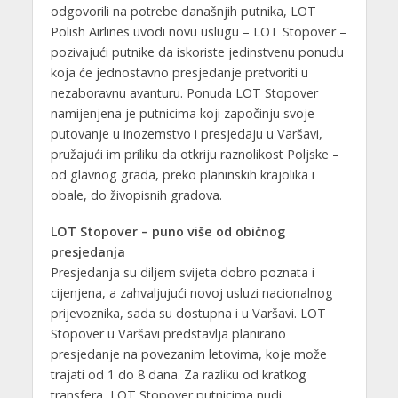
odgovorili na potrebe današnjih putnika, LOT
Polish Airlines uvodi novu uslugu – LOT Stopover –
pozivajući putnike da iskoriste jedinstvenu ponudu
koja će jednostavno presjedanje pretvoriti u
nezaboravnu avanturu. Ponuda LOT Stopover
namijenjena je putnicima koji započinju svoje
putovanje u inozemstvo i presjedaju u Varšavi,
pružajući im priliku da otkriju raznolikost Poljske –
od glavnog grada, preko planinskih krajolika i
obale, do živopisnih gradova.
LOT Stopover – puno više od običnog
presjedanja
Presjedanja su diljem svijeta dobro poznata i
cijenjena, a zahvaljujući novoj usluzi nacionalnog
prijevoznika, sada su dostupna i u Varšavi. LOT
Stopover u Varšavi predstavlja planirano
presjedanje na povezanim letovima, koje može
trajati od 1 do 8 dana. Za razliku od kratkog
transfera, LOT Stopover putnicima nudi