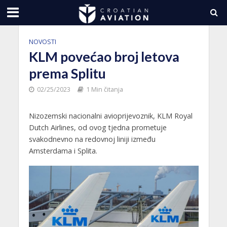
NOVOSTI
KLM povećao broj letova
prema Splitu
02/25/2023
1 Min čitanja
Nizozemski nacionalni avioprijevoznik, KLM Royal
Dutch Airlines, od ovog tjedna prometuje
svakodnevno na redovnoj liniji između
Amsterdama i Splita.