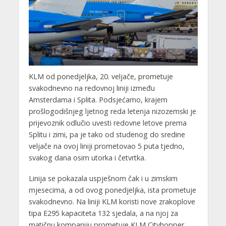
KLM od ponedjeljka, 20. veljače, prometuje
svakodnevno na redovnoj liniji između
Amsterdama i Splita. Podsjećamo, krajem
prošlogodišnjeg ljetnog reda letenja nizozemski je
prijevoznik odlučio uvesti redovne letove prema
Splitu i zimi, pa je tako od studenog do sredine
veljače na ovoj liniji prometovao 5 puta tjedno,
svakog dana osim utorka i četvrtka.
Linija se pokazala uspješnom čak i u zimskim
mjesecima, a od ovog ponedjeljka, ista prometuje
svakodnevno. Na liniji KLM koristi nove zrakoplove
tipa E295 kapaciteta 132 sjedala, a na njoj za
matičnu kompaniju prometuje KLM Cityhopper.