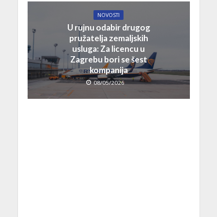
NOVOSTI
U rujnu odabir drugog
pružatelja zemaljskih
usluga: Za licencu u
Zagrebu bori se šest
kompanija
08/05/2026