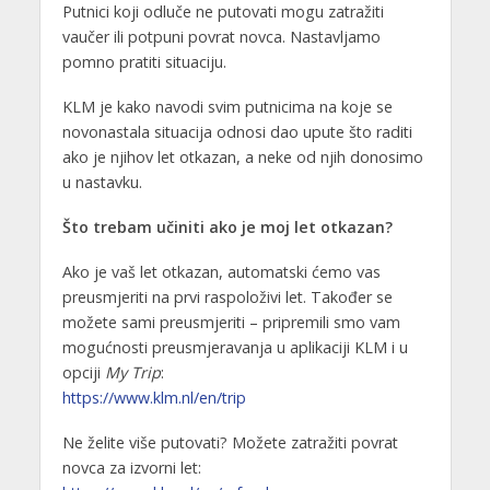
Putnici koji odluče ne putovati mogu zatražiti
vaučer ili potpuni povrat novca. Nastavljamo
pomno pratiti situaciju.
KLM je kako navodi svim putnicima na koje se
novonastala situacija odnosi dao upute što raditi
ako je njihov let otkazan, a neke od njih donosimo
u nastavku.
Što trebam učiniti ako je moj let otkazan?
Ako je vaš let otkazan, automatski ćemo vas
preusmjeriti na prvi raspoloživi let. Također se
možete sami preusmjeriti – pripremili smo vam
mogućnosti preusmjeravanja u aplikaciji KLM i u
opciji
My Trip
:
https://www.klm.nl/en/trip
Ne želite više putovati? Možete zatražiti povrat
novca za izvorni let: