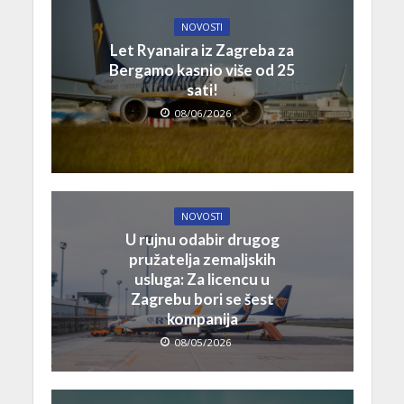
NOVOSTI
Let Ryanaira iz Zagreba za
Bergamo kasnio više od 25
sati!
08/06/2026
NOVOSTI
U rujnu odabir drugog
pružatelja zemaljskih
usluga: Za licencu u
Zagrebu bori se šest
kompanija
08/05/2026