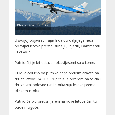
Photo: David Syphers
U svojoj objavi su najavili da do daljnjega neće
obavljati letove prema Dubaiju, Rijadu, Dammamu
i Tel Avivu.
Putnici čiji je let otkazan obaviješteni su o tome.
KLM je odlučio da putnike neće preusmjeravati na
druge letove 24. ili 25. siječnja, s obzirom na to da i
druge zrakoplovne tvrtke otkazuju letove prema
Bliskom istoku.
Putnici će biti preusmjereni na nove letove čim to
bude moguće.