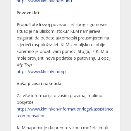
https://www.klm.nl/en/refund
Povezni let
Propuštate li svoj povezani let zbog sigurnosne
situacije na Bliskom istoku? KLM namjerava
osigurati da budete automatski preusmjereni na
sljedeći raspoloživi let. KLM zemaljsko osoblje
spremno je pružiti vam pomoć. Stoga, iz KLM-a
mole provjeriti nove podatke o putovanju u opciji
My Trip
:
https://www.klm.nl/en/trip
Vaša prava i naknada
Za više informacija o vašim pravima, molimo
posjetite:
https://www.klm.nl/en/information/legal/assistance
-compensation
KLM napominje da prema zakonu možete imati