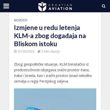
NOVOSTI
Izmjene u redu letenja
KLM-a zbog događaja na
Bliskom istoku
01/26/2026
2 Min čitanja
Zbog geopolitičke situacije, KLM trenutačno iz
predostrožnosti izbjegava zračni prostor Irana,
Iraka i Izraela, kao i zračni prostor iznad nekoliko
zemalja u regiji Perzijskog zaljeva.