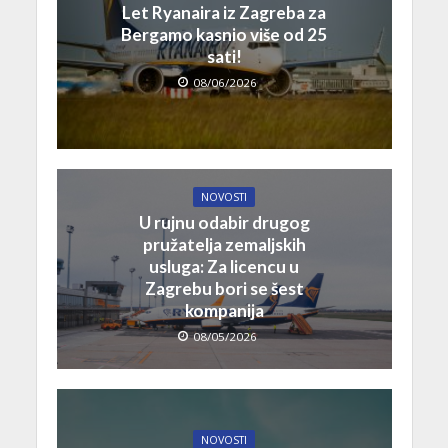
Let Ryanaira iz Zagreba za
Bergamo kasnio više od 25
sati!
08/06/2026
NOVOSTI
U rujnu odabir drugog
pružatelja zemaljskih
usluga: Za licencu u
Zagrebu bori se šest
kompanija
08/05/2026
NOVOSTI