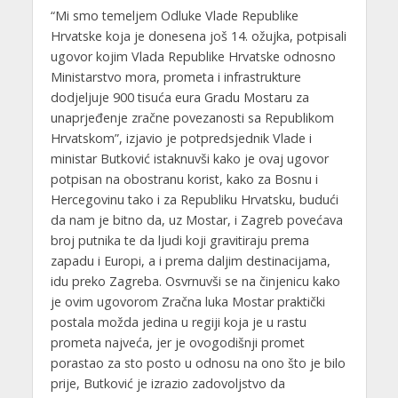
“Mi smo temeljem Odluke Vlade Republike
Hrvatske koja je donesena još 14. ožujka, potpisali
ugovor kojim Vlada Republike Hrvatske odnosno
Ministarstvo mora, prometa i infrastrukture
dodjeljuje 900 tisuća eura Gradu Mostaru za
unaprjeđenje zračne povezanosti sa Republikom
Hrvatskom”, izjavio je potpredsjednik Vlade i
ministar Butković istaknuvši kako je ovaj ugovor
potpisan na obostranu korist, kako za Bosnu i
Hercegovinu tako i za Republiku Hrvatsku, budući
da nam je bitno da, uz Mostar, i Zagreb povećava
broj putnika te da ljudi koji gravitiraju prema
zapadu i Europi, a i prema daljim destinacijama,
idu preko Zagreba. Osvrnuvši se na činjenicu kako
je ovim ugovorom Zračna luka Mostar praktički
postala možda jedina u regiji koja je u rastu
prometa najveća, jer je ovogodišnji promet
porastao za sto posto u odnosu na ono što je bilo
prije, Butković je izrazio zadovoljstvo da