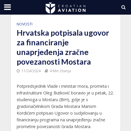
NOVOSTI
Hrvatska potpisala ugovor
za financiranje
unaprjeđenja zračne
povezanosti Mostara
11/24/2024
4 Min čitanja
Potpredsjednik Vlade i ministar mora, prometa i
infrastrukture Oleg Butković boravio je u petak, 22.
studenoga u Mostaru (BiH), gdje je s
gradonačelnikom Grada Mostara Mariom
Kordićem potpisao Ugovor o sudjelovanju u
financiranju programa na unaprjeđenju zračne
prometne povezanosti Grada Mostara.