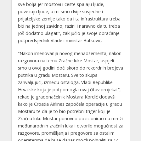
sve bolja jer mostovi i ceste spajaju ljude,
povezuju ljude, a mi smo dvije susjedne i
prijateljske zemlje tako da i ta infrastruktura treba
biti na jednoj zavidnoj razini i naravno da tu treba
još dodatno ulagati”, zaključio je svoje obraćanje
potpredsjednik Vlade i ministar Butković.
“Nakon imenovanja novog menadžementa, nakon
razgovora na temu Zračne luke Mostar, uspjeli
smo u ovoj godini doći skoro do rekordnih brojeva
putnika u gradu Mostaru. Sve to skupa
zahvaljujući, između ostaloga, Vladi Republike
Hrvatske koja je potpomogla ovaj čitav projekat”,
rekao je gradonačelnik Mostara Kordić dodavši
kako je Croatia Airlines započela operacije u gradu
Mostaru te da je to bio potrebni triger koji je
Zračnu luku Mostar ponovno pozicionirao na mreži
međunarodnih zračnih luka i otvorilo mogućnost za
razgovore, promišljanja i pregovore sa ostalim
operaterima da bi se danas mogli pohvaliti sa 14