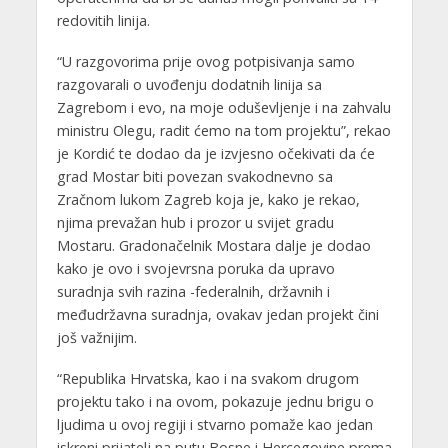
redovitih linija.
“U razgovorima prije ovog potpisivanja samo
razgovarali o uvođenju dodatnih linija sa
Zagrebom i evo, na moje oduševljenje i na zahvalu
ministru Olegu, radit ćemo na tom projektu”, rekao
je Kordić te dodao da je izvjesno očekivati da će
grad Mostar biti povezan svakodnevno sa
Zračnom lukom Zagreb koja je, kako je rekao,
njima prevažan hub i prozor u svijet gradu
Mostaru. Gradonačelnik Mostara dalje je dodao
kako je ovo i svojevrsna poruka da upravo
suradnja svih razina -federalnih, državnih i
međudržavna suradnja, ovakav jedan projekt čini
još važnijim.
“Republika Hrvatska, kao i na svakom drugom
projektu tako i na ovom, pokazuje jednu brigu o
ljudima u ovoj regiji i stvarno pomaže kao jedan
iskreni prijatelj na putu Bosne i Hercegovine prema