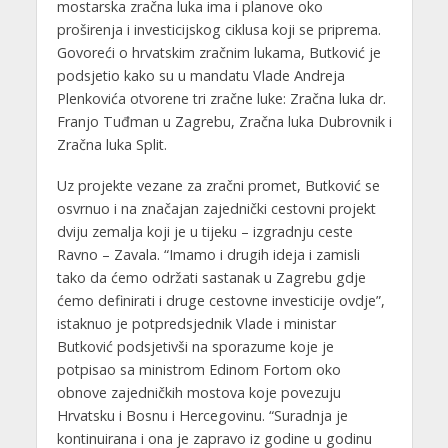
mostarska zračna luka ima i planove oko
proširenja i investicijskog ciklusa koji se priprema.
Govoreći o hrvatskim zračnim lukama, Butković je
podsjetio kako su u mandatu Vlade Andreja
Plenkovića otvorene tri zračne luke: Zračna luka dr.
Franjo Tuđman u Zagrebu, Zračna luka Dubrovnik i
Zračna luka Split.
Uz projekte vezane za zračni promet, Butković se
osvrnuo i na značajan zajednički cestovni projekt
dviju zemalja koji je u tijeku – izgradnju ceste
Ravno – Zavala. “Imamo i drugih ideja i zamisli
tako da ćemo održati sastanak u Zagrebu gdje
ćemo definirati i druge cestovne investicije ovdje”,
istaknuo je potpredsjednik Vlade i ministar
Butković podsjetivši na sporazume koje je
potpisao sa ministrom Edinom Fortom oko
obnove zajedničkih mostova koje povezuju
Hrvatsku i Bosnu i Hercegovinu. “Suradnja je
kontinuirana i ona je zapravo iz godine u godinu