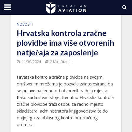
NOVOSTI
Hrvatska kontrola zračne
plovidbe ima više otvorenih
natječaja za zaposlenje
11/30/2024
2 Min čitanja
Hrvatska kontrola zračne plovidbe na svojim
društvenim mrežama je pozvala zainteresirane da
se prijave na jedno od otvorenih radnih mjesta.
Kako sada stvari stoje, trenutno Hrvatska kontrola
zračne plovidbe traži osobu za radno mjesto
skladištara, administratora knjigovodstva te do
daljnjega za oblasnog kontrolora zračnog
prometa.