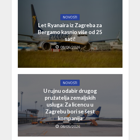
NOVOSTI
Let Ryanaira iz Zagreba za
Bergamo kasnio više od 25
sati!
08/06/2026
NOVOSTI
U rujnu odabir drugog
pružatelja zemaljskih
usluga: Za licencu u
Zagrebu bori se šest
kompanija
08/05/2026