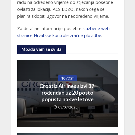
radu na određeno vrijeme do stjecanja posebne
ovlasti za lokaciju ACS LDZO, nakon čega se
planira sklopiti ugovor na neodređeno vrijeme.
Za detaljne informacije posjetite
službene web
stranice Hrvatske kontrole zračne plovidbe
.
Možda vam se sviđa
NOVOSTI
Croatia Airlines slavi 37.
rođendan uz 20 posto
popusta na sve letove
08/07/2026