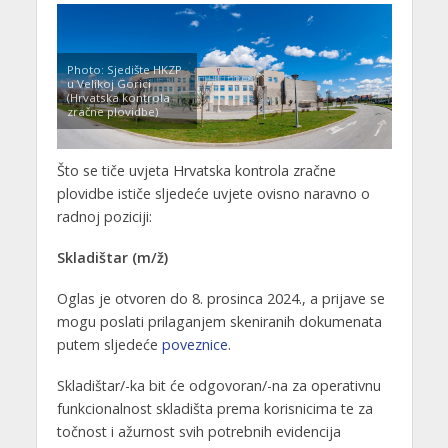
Photo: Sjedište HKZP
u Velikoj Gorici
(Hrvatska kontrola
zračne plovidbe)
Što se tiče uvjeta Hrvatska kontrola zračne
plovidbe ističe sljedeće uvjete ovisno naravno o
radnoj poziciji:
Skladištar (m/ž)
Oglas je otvoren do 8. prosinca 2024., a prijave se
mogu poslati prilaganjem skeniranih dokumenata
putem sljedeće
poveznice
.
Skladištar/-ka bit će odgovoran/-na za operativnu
funkcionalnost skladišta prema korisnicima te za
točnost i ažurnost svih potrebnih evidencija