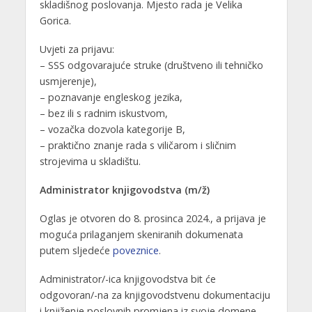
skladišnog poslovanja. Mjesto rada je Velika
Gorica.
Uvjeti za prijavu:
– SSS odgovarajuće struke (društveno ili tehničko
usmjerenje),
– poznavanje engleskog jezika,
– bez ili s radnim iskustvom,
– vozačka dozvola kategorije B,
– praktično znanje rada s viličarom i sličnim
strojevima u skladištu.
Administrator knjigovodstva (m/ž)
Oglas je otvoren do 8. prosinca 2024., a prijava je
moguća prilaganjem skeniranih dokumenata
putem sljedeće
poveznice
.
Administrator/-ica knjigovodstva bit će
odgovoran/-na za knjigovodstvenu dokumentaciju
i knjiženje poslovnih promjena iz svoje domene.