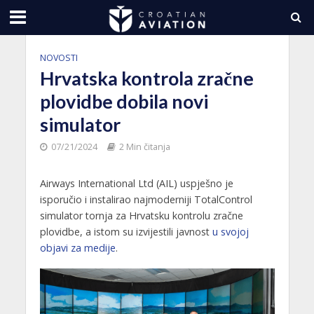
NOVOSTI
Hrvatska kontrola zračne
plovidbe dobila novi
simulator
07/21/2024
2 Min čitanja
Airways International Ltd (AIL) uspješno je
isporučio i instalirao najmoderniji TotalControl
simulator tornja za Hrvatsku kontrolu zračne
plovidbe, a istom su izvijestili javnost
u svojoj
objavi za medije
.