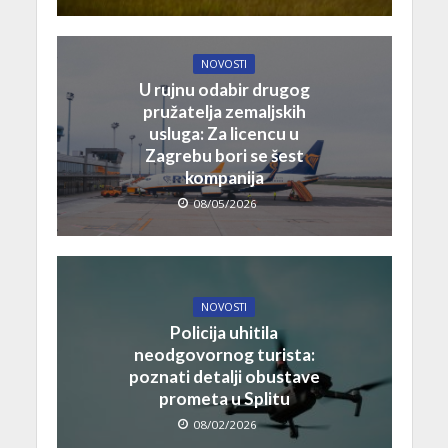
NOVOSTI
U rujnu odabir drugog
pružatelja zemaljskih
usluga: Za licencu u
Zagrebu bori se šest
kompanija
08/05/2026
NOVOSTI
Policija uhitila
neodgovornog turista:
poznati detalji obustave
prometa u Splitu
08/02/2026