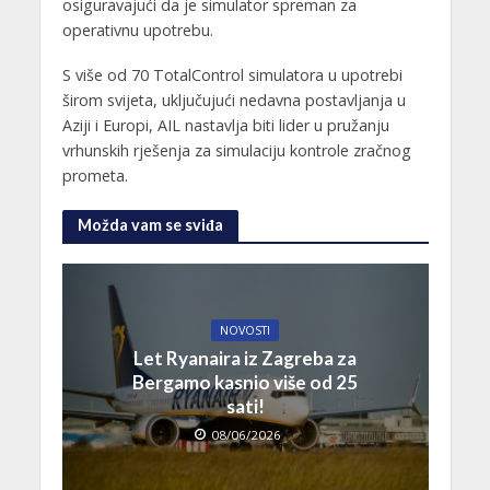
osiguravajući da je simulator spreman za
operativnu upotrebu.
S više od 70 TotalControl simulatora u upotrebi
širom svijeta, uključujući nedavna postavljanja u
Aziji i Europi, AIL nastavlja biti lider u pružanju
vrhunskih rješenja za simulaciju kontrole zračnog
prometa.
Možda vam se sviđa
NOVOSTI
Let Ryanaira iz Zagreba za
Bergamo kasnio više od 25
sati!
08/06/2026