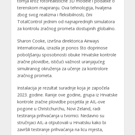
tornja kroz fotorealistične 3D modele i podatke o
terenskom mapiranju. Ova tehnologija, hvaljena
zbog svog realizma i fleksibilnosti, čini
TotalControl jednim od najnaprednijih simulatora
za kontrolu zračnog prometa dostupnih globalno.
Sharon Cooke, izvršna direktorica Airways
Internationala, izrazila je ponos što doprinose
poboljšanju sposobnosti obuke Hrvatske kontrole
zračne plovidbe, ističući važnost uranjajućeg
simuliranog okruženja za učenje za kontrolore
zračnog prometa.
Instalacija je rezultat suradnje koja je započela
2023. godine. Ranije ove godine, grupa iz Hrvatske
kontrole zračne plovidbe posjetila je AIL-ove
pogone u Christchurchu, Novi Zeland, radi
testiranja prihvaćanja u tvornici. Nedavno su
stručnjaci AIL-a otputovali u Hrvatsku kako bi
završili testiranje prihvaćanja na licu mjesta,