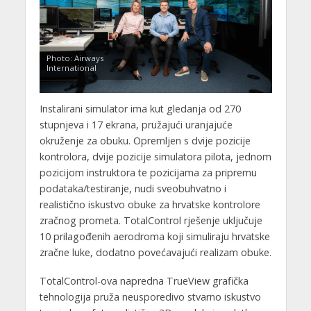
Photo: Airways
International
Instalirani simulator ima kut gledanja od 270
stupnjeva i 17 ekrana, pružajući uranjajuće
okruženje za obuku. Opremljen s dvije pozicije
kontrolora, dvije pozicije simulatora pilota, jednom
pozicijom instruktora te pozicijama za pripremu
podataka/testiranje, nudi sveobuhvatno i
realistično iskustvo obuke za hrvatske kontrolore
zračnog prometa. TotalControl rješenje uključuje
10 prilagođenih aerodroma koji simuliraju hrvatske
zračne luke, dodatno povećavajući realizam obuke.
TotalControl-ova napredna TrueView grafička
tehnologija pruža neusporedivo stvarno iskustvo