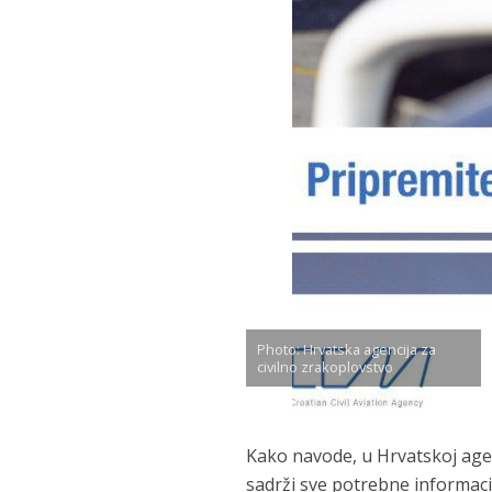
Photo: Hrvatska agencija za
civilno zrakoplovstvo
Kako navode, u Hrvatskoj agenc
sadrži sve potrebne informaci