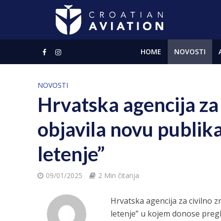
HOME
NOVOSTI
NOVOSTI
Hrvatska agencija za
objavila novu publika
letenje”
09/01/2025
2 Min čitanja
Hrvatska agencija za civilno z
letenje” u kojem donose pregled