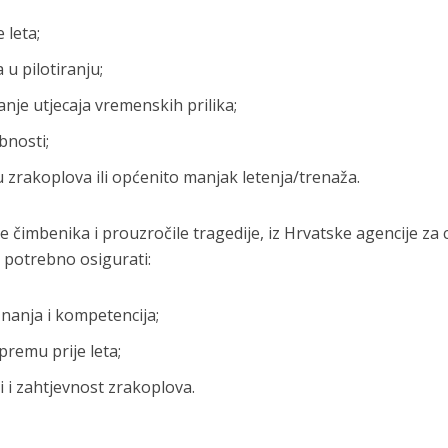
 leta;
u pilotiranju;
anje utjecaja vremenskih prilika;
bnosti;
 zrakoplova ili općenito manjak letenja/trenaža.
e čimbenika i prouzročile tragedije, iz Hrvatske agencije za c
 potrebno osigurati:
nanja i kompetencija;
premu prije leta;
 i zahtjevnost zrakoplova.