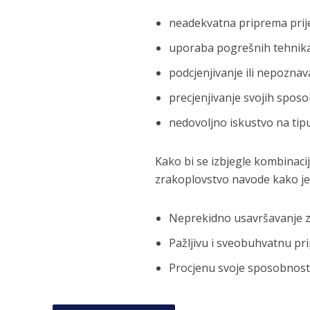
neadekvatna priprema prije
uporaba pogrešnih tehnika 
podcjenjivanje ili nepoznav
precjenjivanje svojih sposo
nedovoljno iskustvo na tipu
Kako bi se izbjegle kombinacij
zrakoplovstvo navode kako je
Neprekidno usavršavanje z
Pažljivu i sveobuhvatnu pri
Procjenu svoje sposobnosti