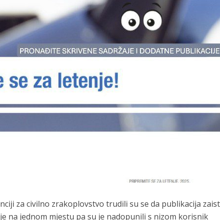
iji za civilno zrakoplovstvo trudili su se da publikacija zais
je na jednom mjestu pa su je nadopunili s nizom korisnik