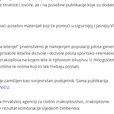
 stranice i izvore, ali i na posebne publikacije koje su doda
ći posebni materijali koji će pomoći u sigurnijoj i jasnijoj V
 za letenje!” prvenstveno je namijenjen populaciji pilota gene
 privatne letačke dozvole i dozvole pilota sportsko-rekreativ
 zrakoplova na kojem lete ili njihovom iskustvu. U mnogoče
lotima te onima koji to tek trebaju postati.
 je zamišljen kao svojevrstan podsjetnik. Sama publikacija
NICU
.
Hrvatskoj agenciji za civilno zrakoplovstvo, zrakoplovne
 rezultat kombinacije sljedećih čimbenika: