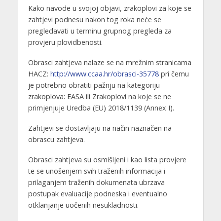
Kako navode u svojoj objavi, zrakoplovi za koje se
zahtjevi podnesu nakon tog roka neće se
pregledavati u terminu grupnog pregleda za
provjeru plovidbenosti.
Obrasci zahtjeva nalaze se na mrežnim stranicama
HACZ:
http://www.ccaa.hr/obrasci-35778
pri čemu
je potrebno obratiti pažnju na kategoriju
zrakoplova: EASA ili Zrakoplovi na koje se ne
primjenjuje Uredba (EU) 2018/1139 (Annex I).
Zahtjevi se dostavljaju na način naznačen na
obrascu zahtjeva.
Obrasci zahtjeva su osmišljeni i kao lista provjere
te se unošenjem svih traženih informacija i
prilaganjem traženih dokumenata ubrzava
postupak evaluacije podneska i eventualno
otklanjanje uočenih nesukladnosti.