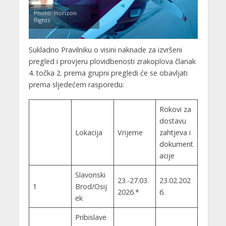
Photo: Horizon
flights
Sukladno Pravilniku o visini naknade za izvršeni
pregled i provjeru plovidbenosti zrakoplova članak
4. točka 2. prema grupni pregledi će se obavljati
prema sljedećem rasporedu:
Rokovi za
dostavu
Lokacija
Vrijeme
zahtjeva i
dokument
acije
Slavonski
23.-27.03.
23.02.202
1
Brod/Osij
2026.*
6.
ek
Pribislave