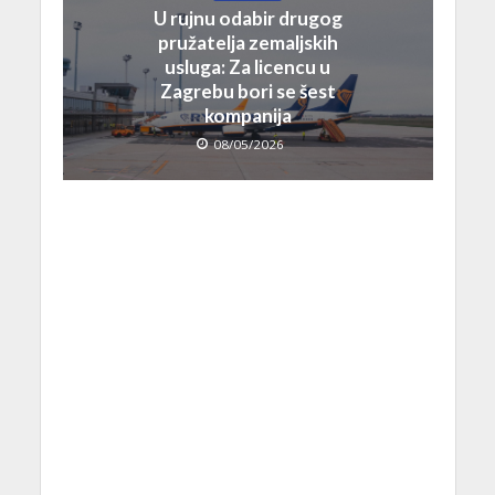
U rujnu odabir drugog
pružatelja zemaljskih
usluga: Za licencu u
Zagrebu bori se šest
kompanija
08/05/2026