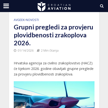
AVGEEK
•
NOVOSTI
Grupni pregledi za provjeru
plovidbenosti zrakoplova
2026.
01/14/2026
2 Min čitanja
Hrvatska agencija za civilno zrakoplovstvo (HACZ)
će tijekom 2026. godine obavljati grupne preglede
za provjeru plovidbenosti zrakoplova.