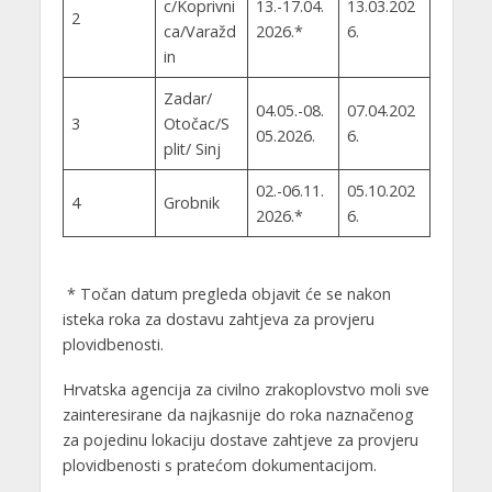
c/Koprivni
13.-17.04.
13.03.202
2
ca/Varažd
2026.*
6.
in
Zadar/
04.05.-08.
07.04.202
3
Otočac/S
05.2026.
6.
plit/ Sinj
02.-06.11.
05.10.202
4
Grobnik
2026.*
6.
* Točan datum pregleda objavit će se nakon
isteka roka za dostavu zahtjeva za provjeru
plovidbenosti.
Hrvatska agencija za civilno zrakoplovstvo moli sve
zainteresirane da najkasnije do roka naznačenog
za pojedinu lokaciju dostave zahtjeve za provjeru
plovidbenosti s pratećom dokumentacijom.