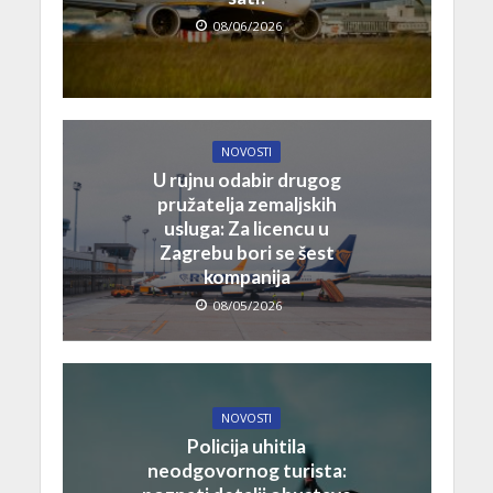
08/06/2026
NOVOSTI
U rujnu odabir drugog
pružatelja zemaljskih
usluga: Za licencu u
Zagrebu bori se šest
kompanija
08/05/2026
NOVOSTI
Policija uhitila
neodgovornog turista: