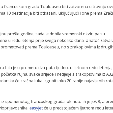
a u francuskom gradu Toulouseu biti zatvorena u travnju ov
ma 10 destinacija biti otkazani, uključujući i one prema Zrač
ujnu prošle godine, sada je dobila vremenski okvir, pa su
ne u redu letenja prije svega nekoliko dana. Unatoč zatvar
je prometovati prema Toulouseu, no s zrakoplovima iz drugi
a bila je u prometu dva puta tjedno, u ljetnom redu letenja,
o početka rujna, svake srijede i nedjelje s zrakoplovima iz A3
zadarska će zračna luka izgubiti oko 20 ranije najavljenih rota
ja iz spomenutog francuskog grada, ukinuto ih je još 9, a pr
ioprijevoznika,
easyjet
će u predstojećem ljetnom redu lete