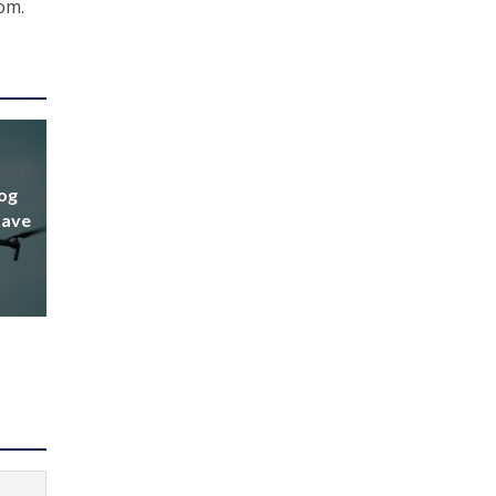
om.
nog
tave