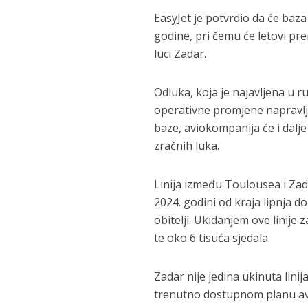
EasyJet je potvrdio da će baz
godine, pri čemu će letovi pre
luci Zadar.
Odluka, koja je najavljena u r
operativne promjene napravlje
baze, aviokompanija će i dal
zračnih luka.
Linija između Toulousea i Zadr
2024. godini od kraja lipnja d
obitelji. Ukidanjem ove linije 
te oko 6 tisuća sjedala.
Zadar nije jedina ukinuta lini
trenutno dostupnom planu av