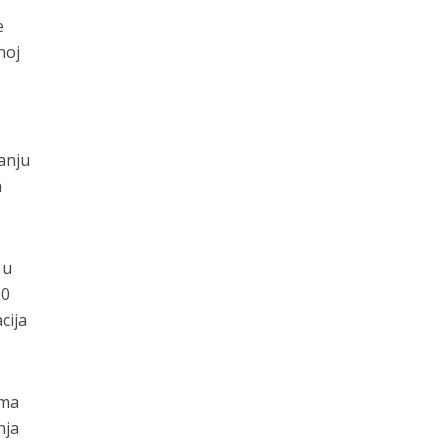
e
noj
anju
h
 u
20
cija
ema
nja