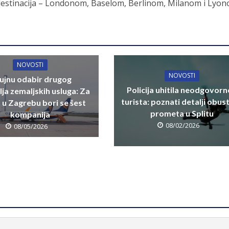
destinacija – Londonom, Baselom, Berlinom, Milanom i Lyon
NOVOSTI
NOVOSTI
rujnu odabir drugog
Policija uhitila neodgovor
lja zemaljskih usluga: Za
turista: poznati detalji obus
u u Zagrebu bori se šest
prometa u Splitu
kompanija
08/02/2026
08/05/2026