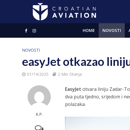
HOME
NOVOSTI
NOVOSTI
easyJet otkazao lini
01/14/2025
2 Min čitanja
EasyJet
otvara liniju Zadar-Tou
dva puta tjedno, srijedom i ned
polazaka.
K.P.