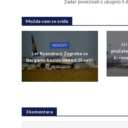
Zadar povezivati s ukupno 5 
Možda vam se sviđa
U 
NOVOSTI
pružate
Let Ryanaira iz Zagreba za
licenc
Bergamo kasnio više od 25 sati!
08/06/2026
3 komentara