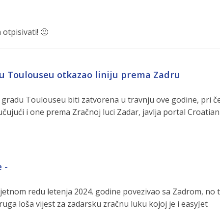
otpisivati! 🙂
 u Toulouseu otkazao liniju prema Zadru
m gradu Toulouseu biti zatvorena u travnju ove godine, pri 
jučujući i one prema Zračnoj luci Zadar, javlja portal Croatian
 -
 ljetnom redu letenja 2024. godine povezivao sa Zadrom, no 
druga loša vijest za zadarsku zračnu luku kojoj je i easyJet