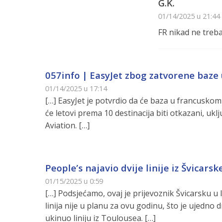
G.K.
01/14/2025 u 21:44
FR nikad ne treba 
057info | EasyJet zbog zatvorene baze
01/14/2025 u 17:14
[…] EasyJet je potvrdio da će baza u francusko
će letovi prema 10 destinacija biti otkazani, ukl
Aviation. […]
People’s najavio dvije linije iz Švicarske
01/15/2025 u 0:59
[…] Podsjećamo, ovaj je prijevoznik Švicarsku u
linija nije u planu za ovu godinu, što je ujedno 
ukinuo liniju iz Toulousea. […]