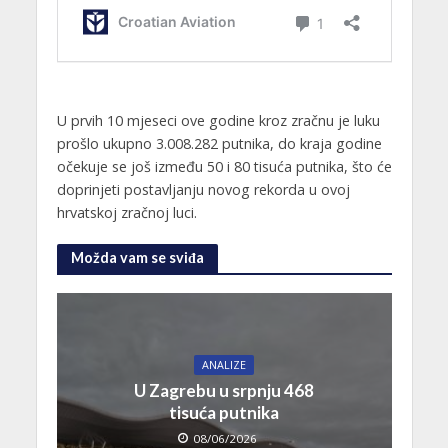
U prvih 10 mjeseci ove godine kroz zračnu je luku
prošlo ukupno 3.008.282 putnika, do kraja godine
očekuje se još između 50 i 80 tisuća putnika, što će
doprinjeti postavljanju novog rekorda u ovoj
hrvatskoj zračnoj luci.
Možda vam se sviđa
ANALIZE
U Zagrebu u srpnju 468
tisuća putnika
08/06/2026