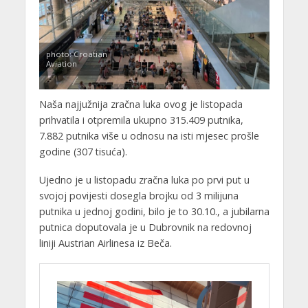
photo: Croatian
Aviation
Naša najjužnija zračna luka ovog je listopada
prihvatila i otpremila ukupno 315.409 putnika,
7.882 putnika više u odnosu na isti mjesec prošle
godine (307 tisuća).
Ujedno je u listopadu zračna luka po prvi put u
svojoj povijesti dosegla brojku od 3 milijuna
putnika u jednoj godini, bilo je to 30.10., a jubilarna
putnica doputovala je u Dubrovnik na redovnoj
liniji Austrian Airlinesa iz Beča.