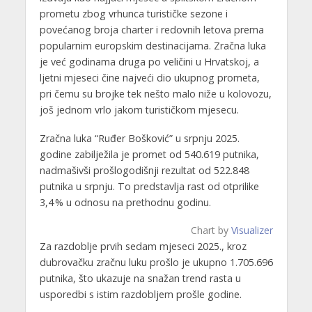
prometu zbog vrhunca turističke sezone i
povećanog broja charter i redovnih letova prema
popularnim europskim destinacijama. Zračna luka
je već godinama druga po veličini u Hrvatskoj, a
ljetni mjeseci čine najveći dio ukupnog prometa,
pri čemu su brojke tek nešto malo niže u kolovozu,
još jednom vrlo jakom turističkom mjesecu.
Zračna luka “Ruđer Bošković” u srpnju 2025.
godine zabilježila je promet od 540.619 putnika,
nadmašivši prošlogodišnji rezultat od 522.848
putnika u srpnju. To predstavlja rast od otprilike
3,4 % u odnosu na prethodnu godinu.
Chart by
Visualizer
Za razdoblje prvih sedam mjeseci 2025., kroz
dubrovačku zračnu luku prošlo je ukupno 1.705.696
putnika, što ukazuje na snažan trend rasta u
usporedbi s istim razdobljem prošle godine.