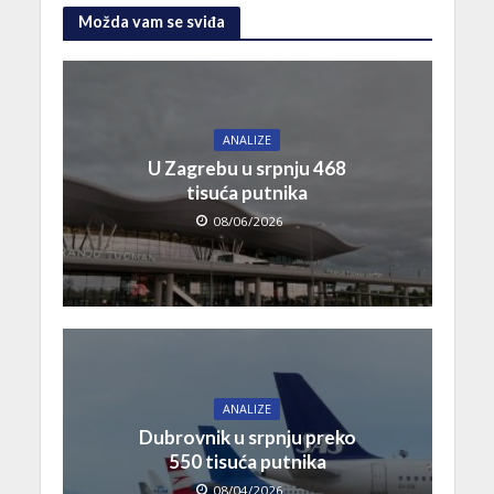
Možda vam se sviđa
ANALIZE
U Zagrebu u srpnju 468
tisuća putnika
08/06/2026
ANALIZE
Dubrovnik u srpnju preko
550 tisuća putnika
08/04/2026