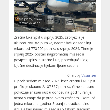
B787@DBV, photo:
Croatian Aviation
Zračna luka Split u srpnju 2025. zabilježila je
ukupno 786.945 putnika, nadmašivši dosadašnji
rekord od 770.502 putnika u srpnju 2024. Time je
srpanj 2025. postao najprometniji mjesec u
povijesti splitske zračne luke, potvrđujući ulogu
ključne destinacije tijekom ljetne sezone.
Chart by
Visualizer
U prvih sedam mjeseci 2025. kroz Zračnu luku Split
prošlo je ukupno 2.107.357 putnika, čime se jasno
pokazuje snažan rast u odnosu na godinu ranije,
nema sumnje da je pred ovom zračnom lukom još
jedna rekordna godina. Srpanj se tradicionalno
izdvaja kao najjači mjesec u splitskom zračnom