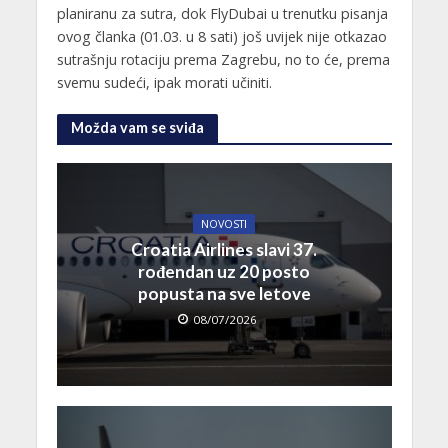
planiranu za sutra, dok FlyDubai u trenutku pisanja
ovog članka (01.03. u 8 sati) još uvijek nije otkazao
sutrašnju rotaciju prema Zagrebu, no to će, prema
svemu sudeći, ipak morati učiniti.
Možda vam se sviđa
NOVOSTI
Croatia Airlines slavi 37.
rođendan uz 20 posto
popusta na sve letove
08/07/2026