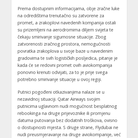
Prema dostupnim informacijama, obje zračne luke
na odredištima trenutačno su zatvorene za
promet, a zrakoplovi navedenih kompanija ostali
su prizemljeni na aerodromima diljem svijeta te
čekaju smirivanje sigurnosne situacije. Zbog
zatvorenosti zračnog prostora, nemogućnosti
povratka zrakoplova u svoje baze u navedenim
gradovima te svih logističkih posljedica, pitanje je
kada će se redovni promet ovih aviokompanija
ponovno krenuti odvijati, za to je prije svega
potrebno smirivanje situacije u ovoj regiji.
Putnici pogođeni otkazivanjima nalaze se u
nezavidnoj situaciji. Qatar Airways svojim
putnicima uglavnom nudi mogućnost besplatnog
rebookinga na druge prijevoznike ili promjenu
datuma putovanja bez dodatnih troškova, ovisno
o dostupnosti mjesta. S druge strane, Flydubai ne
nudi preusmjeravanje na druge aviokompanije, već