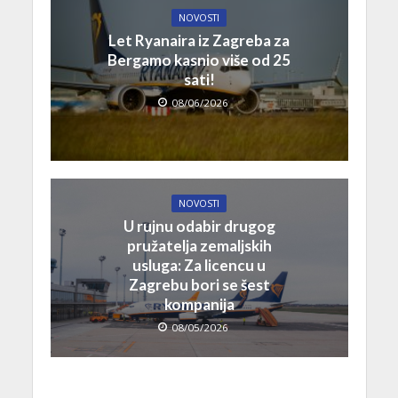
NOVOSTI
Let Ryanaira iz Zagreba za
Bergamo kasnio više od 25
sati!
08/06/2026
NOVOSTI
U rujnu odabir drugog
pružatelja zemaljskih
usluga: Za licencu u
Zagrebu bori se šest
kompanija
08/05/2026