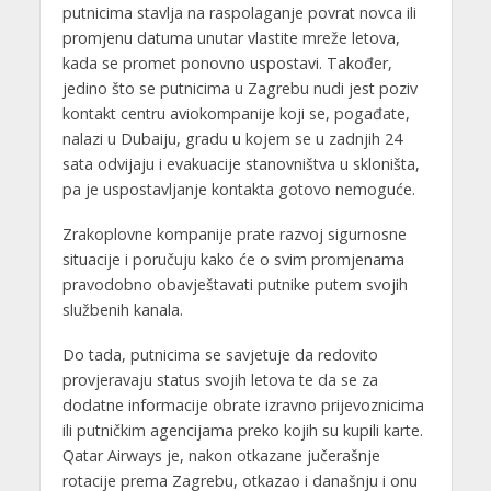
putnicima stavlja na raspolaganje povrat novca ili
promjenu datuma unutar vlastite mreže letova,
kada se promet ponovno uspostavi. Također,
jedino što se putnicima u Zagrebu nudi jest poziv
kontakt centru aviokompanije koji se, pogađate,
nalazi u Dubaiju, gradu u kojem se u zadnjih 24
sata odvijaju i evakuacije stanovništva u skloništa,
pa je uspostavljanje kontakta gotovo nemoguće.
Zrakoplovne kompanije prate razvoj sigurnosne
situacije i poručuju kako će o svim promjenama
pravodobno obavještavati putnike putem svojih
službenih kanala.
Do tada, putnicima se savjetuje da redovito
provjeravaju status svojih letova te da se za
dodatne informacije obrate izravno prijevoznicima
ili putničkim agencijama preko kojih su kupili karte.
Qatar Airways je, nakon otkazane jučerašnje
rotacije prema Zagrebu, otkazao i današnju i onu