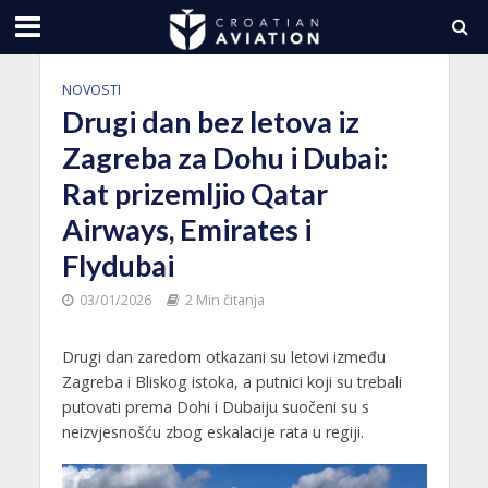
NOVOSTI
Drugi dan bez letova iz
Zagreba za Dohu i Dubai:
Rat prizemljio Qatar
Airways, Emirates i
Flydubai
03/01/2026
2 Min čitanja
Drugi dan zaredom otkazani su letovi između
Zagreba i Bliskog istoka, a putnici koji su trebali
putovati prema Dohi i Dubaiju suočeni su s
neizvjesnošću zbog eskalacije rata u regiji.