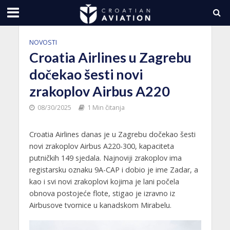
NOVOSTI
Croatia Airlines u Zagrebu
dočekao šesti novi
zrakoplov Airbus A220
08/30/2025
1 Min čitanja
Croatia Airlines danas je u Zagrebu dočekao šesti
novi zrakoplov Airbus A220-300, kapaciteta
putničkih 149 sjedala. Najnoviji zrakoplov ima
registarsku oznaku 9A-CAP i dobio je ime Zadar, a
kao i svi novi zrakoplovi kojima je lani počela
obnova postojeće flote, stigao je izravno iz
Airbusove tvornice u kanadskom Mirabelu.