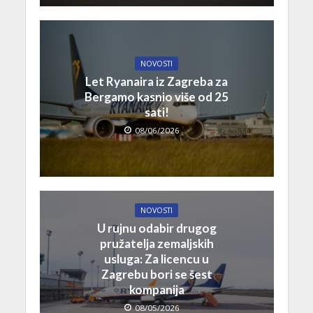
NOVOSTI
Let Ryanaira iz Zagreba za
Bergamo kasnio više od 25
sati!
08/06/2026
NOVOSTI
U rujnu odabir drugog
pružatelja zemaljskih
usluga: Za licencu u
Zagrebu bori se šest
kompanija
08/05/2026