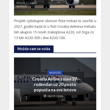
Photo: Croatia
Airlines
Projekt cjelokupne obnove flote trebao bi završiti u
2027. godini kada bi u floti Croatia Airlinesa trebalo
biti ukupno 15 novih zrakoplova A220, od čega će
13 biti A220-300 i dva A220-100.
Možda vam se sviđa
NOVOSTI
Croatia Airlines slavi 37.
rođendan uz 20 posto
popusta na sve letove
08/07/2026