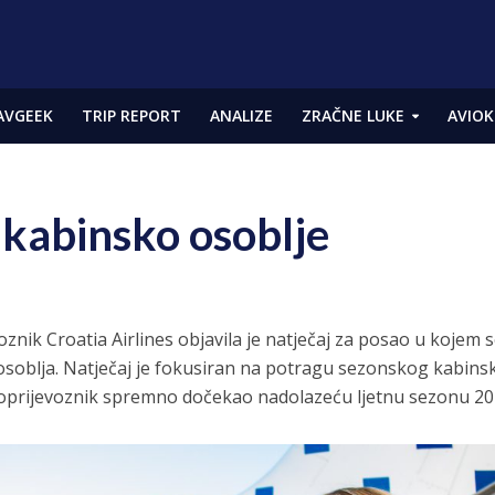
AVGEEK
TRIP REPORT
ANALIZE
ZRAČNE LUKE
AVIOK
i kabinsko osoblje
oznik Croatia Airlines objavila je natječaj za posao u kojem 
 osoblja. Natječaj je fokusiran na potragu sezonskog kabin
vioprijevoznik spremno dočekao nadolazeću ljetnu sezonu 20