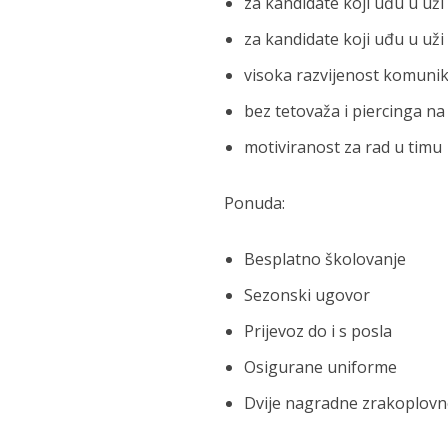
za kandidate koji uđu u už
za kandidate koji uđu u uži
visoka razvijenost komunik
bez tetovaža i piercinga na
motiviranost za rad u timu
Ponuda:
Besplatno školovanje
Sezonski ugovor
Prijevoz do i s posla
Osigurane uniforme
Dvije nagradne zrakoplovn