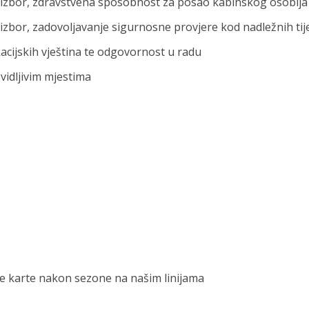
i izbor, zdravstvena sposobnost za posao kabinskog osoblja
 izbor, zadovoljavanje sigurnosne provjere kod nadležnih tij
acijskih vještina te odgovornost u radu
 vidljivim mjestima
e karte nakon sezone na našim linijama