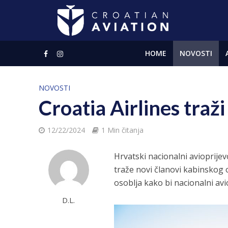
HOME
NOVOSTI
NOVOSTI
Croatia Airlines traž
12/22/2024
1 Min čitanja
Hrvatski nacionalni avioprijev
traže novi članovi kabinskog
osoblja kako bi nacionalni a
D.L.