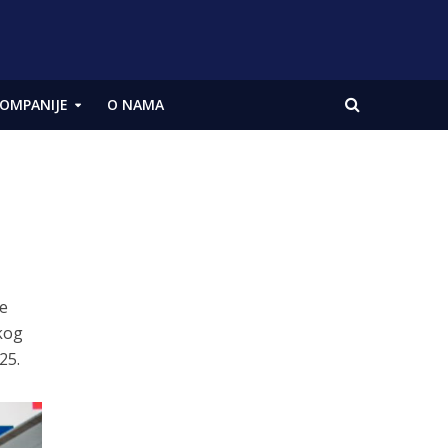
OMPANIJE
O NAMA
se
skog
25.