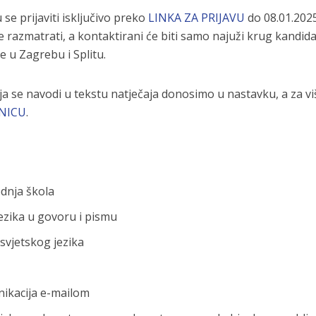
se prijaviti isključivo preko
LINKA ZA PRIJAVU
do 08.01.2025
razmatrati, a kontaktirani će biti samo najuži krug kandid
ue u Zagrebu i Splitu.
ja se navodi u tekstu natječaja donosimo u nastavku, a za vi
NICU
.
ednja škola
ezika u govoru i pismu
svjetskog jezika
nikacija e-mailom