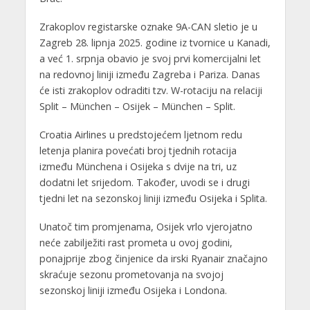
Zrakoplov registarske oznake 9A-CAN sletio je u
Zagreb 28. lipnja 2025. godine iz tvornice u Kanadi,
a već 1. srpnja obavio je svoj prvi komercijalni let
na redovnoj liniji između Zagreba i Pariza. Danas
će isti zrakoplov odraditi tzv. W-rotaciju na relaciji
Split – München – Osijek – München – Split.
Croatia Airlines u predstojećem ljetnom redu
letenja planira povećati broj tjednih rotacija
između Münchena i Osijeka s dvije na tri, uz
dodatni let srijedom. Također, uvodi se i drugi
tjedni let na sezonskoj liniji između Osijeka i Splita.
Unatoč tim promjenama, Osijek vrlo vjerojatno
neće zabilježiti rast prometa u ovoj godini,
ponajprije zbog činjenice da irski Ryanair značajno
skraćuje sezonu prometovanja na svojoj
sezonskoj liniji između Osijeka i Londona.