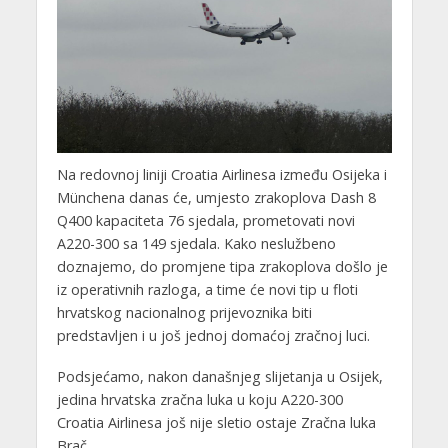
Na redovnoj liniji Croatia Airlinesa između Osijeka i
Münchena danas će, umjesto zrakoplova Dash 8
Q400 kapaciteta 76 sjedala, prometovati novi
A220-300 sa 149 sjedala. Kako neslužbeno
doznajemo, do promjene tipa zrakoplova došlo je
iz operativnih razloga, a time će novi tip u floti
hrvatskog nacionalnog prijevoznika biti
predstavljen i u još jednoj domaćoj zračnoj luci.
Podsjećamo, nakon današnjeg slijetanja u Osijek,
jedina hrvatska zračna luka u koju A220-300
Croatia Airlinesa još nije sletio ostaje Zračna luka
Brač.