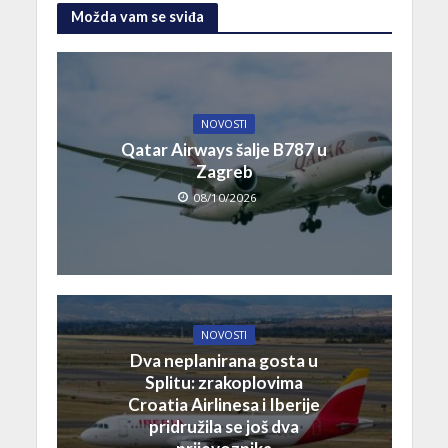
Možda vam se sviđa
NOVOSTI
Qatar Airways šalje B787 u
Zagreb
08/10/2026
NOVOSTI
Dva neplanirana gosta u
Splitu: zrakoplovima
Croatia Airlinesa i Iberije
pridružila se još dva