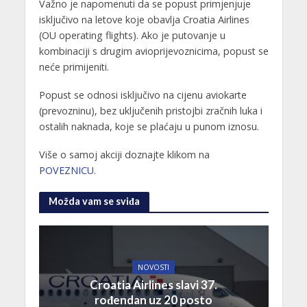
Važno je napomenuti da se popust primjenjuje
isključivo na letove koje obavlja Croatia Airlines
(OU operating flights). Ako je putovanje u
kombinaciji s drugim avioprijevoznicima, popust se
neće primijeniti.
Popust se odnosi isključivo na cijenu aviokarte
(prevozninu), bez uključenih pristojbi zračnih luka i
ostalih naknada, koje se plaćaju u punom iznosu.
Više o samoj akciji doznajte klikom na
POVEZNICU
.
Možda vam se sviđa
NOVOSTI
Croatia Airlines slavi 37.
rođendan uz 20 posto