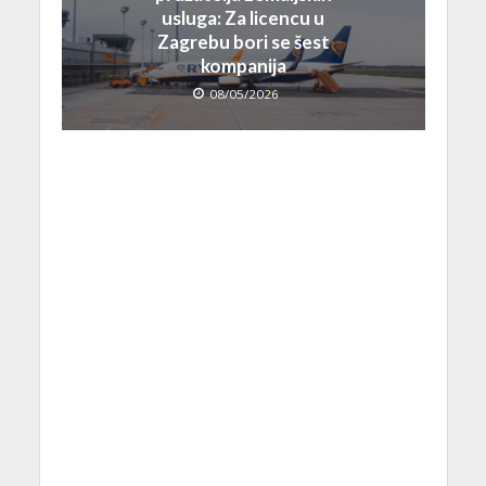
usluga: Za licencu u
Zagrebu bori se šest
kompanija
08/05/2026