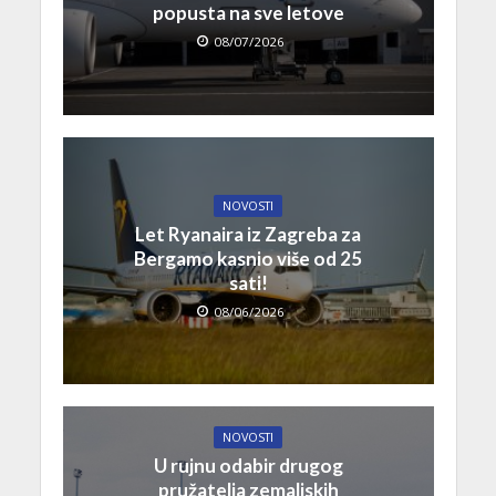
popusta na sve letove
08/07/2026
NOVOSTI
Let Ryanaira iz Zagreba za
Bergamo kasnio više od 25
sati!
08/06/2026
NOVOSTI
U rujnu odabir drugog
pružatelja zemaljskih