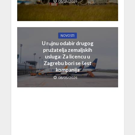
08/06/2026
NOVOSTI
U rujnu odabir drugog
pružatelja zemaljskih
usluga: Za licencu u
Zagrebu bori se šest
kompanija
08/05/2026