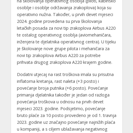
na školovanja operativnog osoblja (piloti, kabinsko
osoblje i osoblje održavanja zrakoplova) koja su
operativno nužna. Također, u prvih devet mjeseci
2024. godine provedena su prva školovanja
letačkih posada za novi tip zrakoplova Airbus A220
te ostalog operativnog osoblja (aviomehaničara,
inženjera te djelatnika operativnog centra). U tijeku
je školovanje nove grupe pilota i mehaničara za
novi tip zrakoplova Airbus A220 za potrebe
prihvata drugog zrakoplova A220 krajem godine.
Dodatni utjecaj na rast troškova imala su prisutna
inflatorna kretanja, rast naleta (+3 posto) i
povećanje broja putnika (+6 posto). Povećanje
primanja djelatnika također je jedan od razloga
povećanja troškova u odnosu na prvih devet
mjeseci 2023. godine. Podsjetimo, povećanje
bruto plaće za 10 posto provedeno je od 1. travnja
2023. godine uz značajno povećanje najnižih plaća
u kompaniji, a s ciljem ublažavanja negativnog