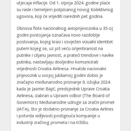
utjecaja inflacije. Od 1. srpnja 2024. godine plaće
su rasle i temeljem potpisanog novog Kolektivnog
ugovora, koji će vrijediti narednih pet godina.
Obnova flote nacionalnog avioprijevoznika u 35-oj
godini postojanja označava novo razdoblje
poslovanja, kojeg krasi i osvježen vizualni identitet
putem kojeg se, uz još veću orijentiranost na
putnike i ciljanu javnost, a prateći trendove i navike
putnika, nastavljaju dosljedno komunicirati
vrijednosti Croatia Airlinesa. Hrvatski nacionalni
prijevoznik u svojoj jubilarnoj godini dobio je
značajno međunarodno priznanje 6. ožujka 2024.
kada je Jasmin Bajić, predsjednik Uprave Croatia
Airlinesa, izabran u Upravni odbor (The Board of
Governors) Međunarodne udruge za zračni promet
(IATA), što je dodatno priznanje za Croatia Airlines
i potvrda vidljivosti postignuća kompanije u
industriji zračnog prometa i na tržištu.