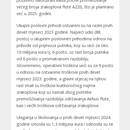
pozitivno valorizirani kada počne prometovanje
većeg broja zrakoplova flote A220, što je planirano
već u 2025. godini.
Ukupni poslovni prihodi ostvareni su na razini prvih
devet mjeseci 2023 godine. Najveći udio (88
posto) u ukupnim poslovnim prihodima odnosi na
prihode od prijevoza putnika, koji su veći za oko
10 milijuna eura tj. 6 posto, uz rast broja putnika
od 6 posto u promatranom razdoblju.
Istovremeno, operativni troškovi veći su za 9 posto
u odnosu na ostvarene troškove prvih devet
mjeseci 2023. godine, a glavni utjecaj na njihov
rast imali su troškovi kratkoročnog najma
zrakoplova koji su nastali zbog potrebe
premošćivanja razdoblja održavanja Airbus flote,
kao i većih troškova održavanja zrakoplova.
Ulaganja u školovanja u prvih devet mjeseci 2024.
godine iznosila su 1,3 milijuna eura i odnosila su se