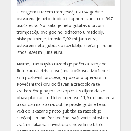
U drugom i trećem tromjesečju 2024. godine
ostvarena je neto dobit u ukupnom iznosu od 947
tisuća eura. No, kako je neto gubitak u prvom
tromjesečju ove godine, odnosno u razdoblju
niske potražnje, iznosio 9,92 milijuna eura,
ostvareni neto gubitak u razdoblju siječanj – rujan
iznosi 8,98 milijuna eura.
Naime, tranzicijsko razdoblje početka zamjene
flote karakterizira povećana troškovna izloženost
svih poslovnih procesa, a posebno operativnih.
Povećani troškovi održavanja zrakoplova te
kratkoročnog najma zrakoplova s ciljem da se
obavi planirani red letenja iznose 11,6 milijuna eura
u odnosu na isto razdoblje prošle godine te su
veći od iskazanog neto gubitka za razdoblje
siječanj – rujan. Posljedično, sačuvani slotovi na
zračnim lukama i investicija u nove linije bit će