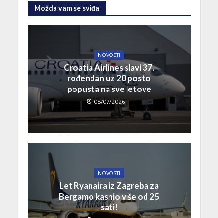
Možda vam se sviđa
NOVOSTI
Croatia Airlines slavi 37.
rođendan uz 20 posto
popusta na sve letove
08/07/2026
NOVOSTI
Let Ryanaira iz Zagreba za
Bergamo kasnio više od 25
sati!