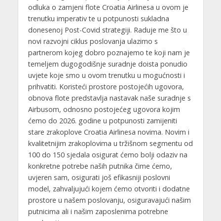
odluka o zamjeni flote Croatia Airlinesa u ovom je
trenutku imperativ te u potpunosti sukladna
donesenoj Post-Covid strategiji. Raduje me što u
novi razvojni ciklus poslovanja ulazimo s
partnerom kojeg dobro poznajemo te koji nam je
temeljem dugogodišnje suradnje doista ponudio
uvjete koje smo u ovom trenutku u mogućnosti i
prihvatiti. Koristeći prostore postojećih ugovora,
obnova flote predstavlja nastavak naše suradnje s
Airbusom, odnosno postojećeg ugovora kojim
ćemo do 2026. godine u potpunosti zamijeniti
stare zrakoplove Croatia Airlinesa novima. Novim i
kvalitetnijim zrakoplovima u tržišnom segmentu od
100 do 150 sjedala osigurat ćemo bolji odaziv na
konkretne potrebe naših putnika čime ćemo,
uvjeren sam, osigurati još efikasniji poslovni
model, zahvaljujući kojem ćemo otvoriti i dodatne
prostore u našem poslovanju, osiguravajući našim
putnicima ali i našim zaposlenima potrebne