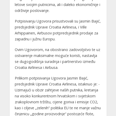
letove svojim putnicima, ali i daleko ekonomičnije i
održivije poslovanje.
Potpisivanju Ugovora prisustvovali su Jasmin Bajić,
predsjednik Uprave Croatia Airlinesa, i Ville
Arhippainen, Airbusov potpredsjednik prodaje za
zapadnu i južnu Europu.
Ovim Ugovorom, na obostrano zadovoljstvo te uz
ostvarenje maksimalne moguće koristi, nastavlja
se dugogodišnja suradnja i partnerstvo između
Croatia Airlinesa i Airbusa.
Prilikom potpisivanja Ugovora Jasmin Bajić,
predsjednik Uprave Croatia Airlinesa, istaknuo je: -
Uzimajući u obzir zahtjeve naših putnika, kretanja
na visoko konkurentnom hrvatskom i svjetskom
zrakoplovnom tržištu, cijene goriva i emisije CO2,
kao i ciljeve „zelenih“ politika EU te ne manje važnu
činjenicu „godine proizvodnje“ postojeće flote,