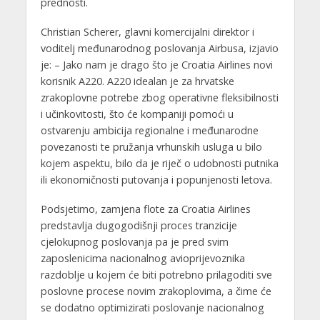
prednosti.
Christian Scherer, glavni komercijalni direktor i
voditelj međunarodnog poslovanja Airbusa, izjavio
je: – Jako nam je drago što je Croatia Airlines novi
korisnik A220. A220 idealan je za hrvatske
zrakoplovne potrebe zbog operativne fleksibilnosti
i učinkovitosti, što će kompaniji pomoći u
ostvarenju ambicija regionalne i međunarodne
povezanosti te pružanja vrhunskih usluga u bilo
kojem aspektu, bilo da je riječ o udobnosti putnika
ili ekonomičnosti putovanja i popunjenosti letova.
Podsjetimo, zamjena flote za Croatia Airlines
predstavlja dugogodišnji proces tranzicije
cjelokupnog poslovanja pa je pred svim
zaposlenicima nacionalnog avioprijevoznika
razdoblje u kojem će biti potrebno prilagoditi sve
poslovne procese novim zrakoplovima, a čime će
se dodatno optimizirati poslovanje nacionalnog