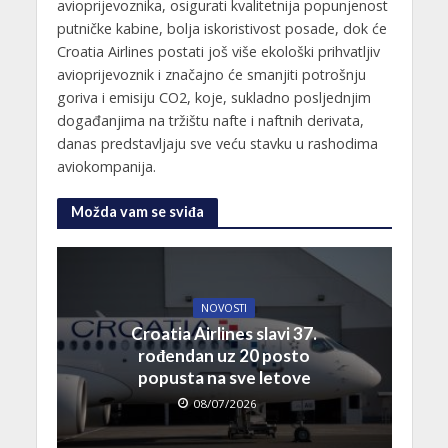
avioprijevoznika, osigurati kvalitetnija popunjenost
putničke kabine, bolja iskoristivost posade, dok će
Croatia Airlines postati još više ekološki prihvatljiv
avioprijevoznik i značajno će smanjiti potrošnju
goriva i emisiju CO2, koje, sukladno posljednjim
događanjima na tržištu nafte i naftnih derivata,
danas predstavljaju sve veću stavku u rashodima
aviokompanija.
Možda vam se sviđa
NOVOSTI
Croatia Airlines slavi 37.
rođendan uz 20 posto
popusta na sve letove
08/07/2026