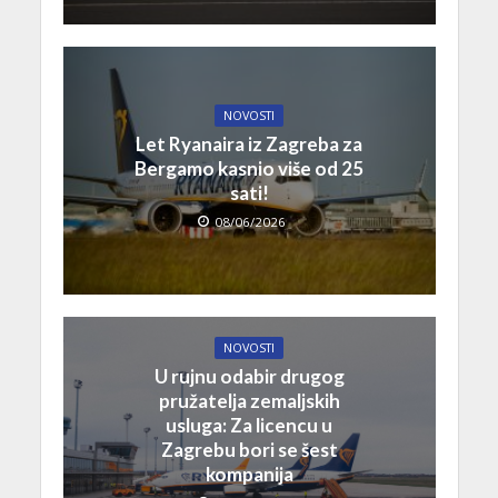
NOVOSTI
Let Ryanaira iz Zagreba za
Bergamo kasnio više od 25
sati!
08/06/2026
NOVOSTI
U rujnu odabir drugog
pružatelja zemaljskih
usluga: Za licencu u
Zagrebu bori se šest
kompanija