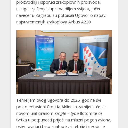
proizvodnji i isporuci zrakoplovnih proizvoda,
usluga i rješenja kupcima diljem svijeta, jučer
navečer u Zagrebu su potpisali Ugovor o nabavi
najsuvremenijih zrakoplova Airbus A220.
Temeljem ovog ugovora do 2026. godine svi
postojeći avioni Croatia Airlinesa zamijenit će se
novom unificiranom
single – type
flotom te će
tvrtka u potpunosti prijeći na mlazni pogon aviona,
osiguravajući tako znatno kvalitetnije i ugodnije