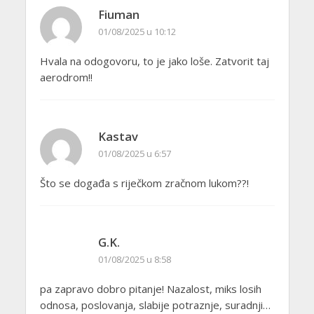
Fiuman
01/08/2025 u 10:12
Hvala na odogovoru, to je jako loše. Zatvorit taj
aerodrom!!
Kastav
01/08/2025 u 6:57
Što se događa s riječkom zračnom lukom??!
G.K.
01/08/2025 u 8:58
pa zapravo dobro pitanje! Nazalost, miks losih
odnosa, poslovanja, slabije potraznje, suradnji…