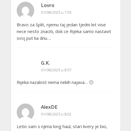
Lovro
01/08/2025 u 7:55
Bravo za Split, njemu taj jedan tjedni let vise
nece nesto znaciti, dok ce Rijeka samo nastavit
svoj put ka dnu….
G.K.
01/08/2025 u 8:57
Rijeka nazalost nema nekih najava… 🙁
AlexDE
01/08/2025 u 8:02
Letio sam s njima long haul, stari livery je bio,