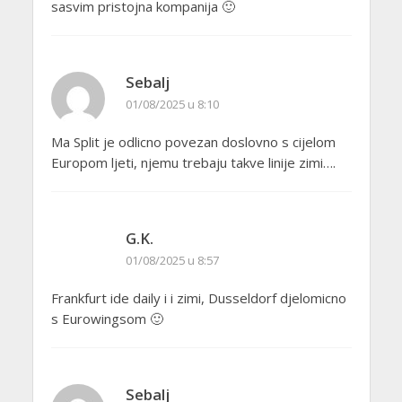
sasvim pristojna kompanija 🙂
Sebalj
01/08/2025 u 8:10
Ma Split je odlicno povezan doslovno s cijelom
Europom ljeti, njemu trebaju takve linije zimi….
G.K.
01/08/2025 u 8:57
Frankfurt ide daily i i zimi, Dusseldorf djelomicno
s Eurowingsom 🙂
Sebalj