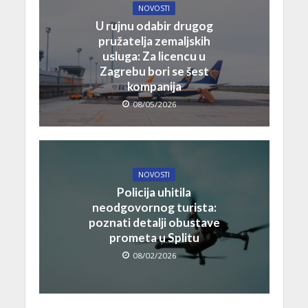
NOVOSTI
U rujnu odabir drugog
pružatelja zemaljskih
usluga: Za licencu u
Zagrebu bori se šest
kompanija
08/05/2026
NOVOSTI
Policija uhitila
neodgovornog turista:
poznati detalji obustave
prometa u Splitu
08/02/2026