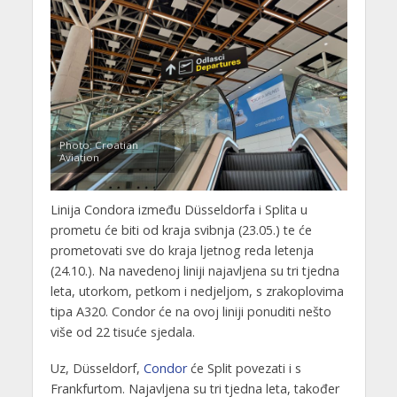
Photo: Croatian
Aviation
Linija Condora između Düsseldorfa i Splita u
prometu će biti od kraja svibnja (23.05.) te će
prometovati sve do kraja ljetnog reda letenja
(24.10.). Na navedenoj liniji najavljena su tri tjedna
leta, utorkom, petkom i nedjeljom, s zrakoplovima
tipa A320. Condor će na ovoj liniji ponuditi nešto
više od 22 tisuće sjedala.
Uz, Düsseldorf,
Condor
će Split povezati i s
Frankfurtom. Najavljena su tri tjedna leta, također