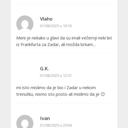
Vlaho
01/08/2025 u 10:16
Meni je nekako u glavi da su imali večernji neki let
iz Frankfurta za Zadar, ali možda brkam…
G.K.
01/08/2025 u 12:51
mi isto mislimo da je bio i Zadar u nekom
trenutku, nismo sto posto ali mislimo da je 🙂
Ivan
01/08/2025 u 20:04