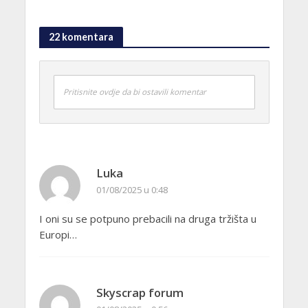
22 komentara
Pritisnite ovdje da bi ostavili komentar
Luka
01/08/2025 u 0:48
I oni su se potpuno prebacili na druga tržišta u
Europi…
Skyscrap forum