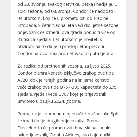
od 23. svibnja, svakog četvrtka, petka i nedjelje. U
špici sezone, od 08. srpnja, Condor će nadodati i
let utorkom, koji će u prometu biti do sredine
listopada. S četiri tjedna leta veći dio ljetne sezone,
prijevoznik će između dva grada ponuditi više od
33 tisuća sjedala. Let utorkom je novitet, s
obzirom na to da je u prošloj ljetnoj sezoni
Condor na ovoj liniji prometovao tri puta tjedno.
Za razliku od prethodnih sezona, za ljeto 2025.
Condor planira koristiti isključivo zrakoplove tipa
A320, dok je ranijih godina na linijama koristio i
veće zrakoplove tipa B757-300 kapaciteta do 275
sjedala, rjeđe i veće B767 koje je prijevoznik
umirovio u ožujku 2024. godine.
Prema dvije spomenute njemačke zračne luke Split
će imati i linije drugih prijevoznika. Prema
Dusseldorfu će prometovati hrvatski nacionalni
avioprijevoznik, Croatia Airlines, kao i njemački