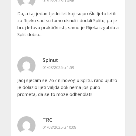
01/08/2025 u 0:56
Da, a taj jedan tjedni let koji su prošlo ljeto letili
za Rijeku sad su tamo ukinuli i dodali Splitu, pa je
broj letova praktički isti, samo je Rijeka izgubila a
Split dobio…
Spinut
01/08/2025 u 1:59
Jaoj sjecam se 767 njihovog u Splitu, rano ujutro
je dolazio ljeti valjda dok nema jos puno
prometa, da se to moze odhendlati!
TRC
01/08/2025 u 10:08