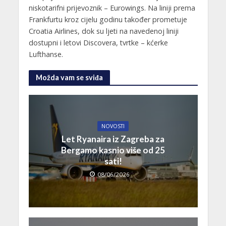
niskotarifni prijevoznik – Eurowings. Na liniji prema
Frankfurtu kroz cijelu godinu također prometuje
Croatia Airlines, dok su ljeti na navedenoj liniji
dostupni i letovi Discovera, tvrtke – kćerke
Lufthanse.
Možda vam se sviđa
NOVOSTI
Let Ryanaira iz Zagreba za
Bergamo kasnio više od 25
sati!
08/06/2026