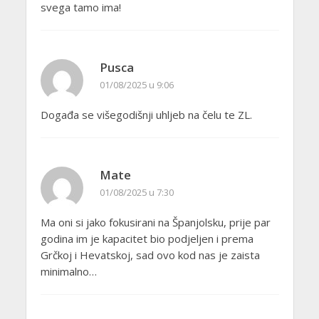
svega tamo ima!
Pusca
01/08/2025 u 9:06
Događa se višegodišnji uhljeb na čelu te ZL.
Mate
01/08/2025 u 7:30
Ma oni si jako fokusirani na Španjolsku, prije par
godina im je kapacitet bio podjeljen i prema
Grčkoj i Hevatskoj, sad ovo kod nas je zaista
minimalno…