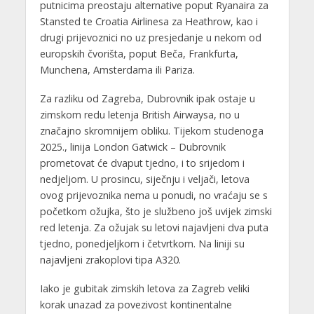
putnicima preostaju alternative poput Ryanaira za
Stansted te Croatia Airlinesa za Heathrow, kao i
drugi prijevoznici no uz presjedanje u nekom od
europskih čvorišta, poput Beča, Frankfurta,
Munchena, Amsterdama ili Pariza.
Za razliku od Zagreba, Dubrovnik ipak ostaje u
zimskom redu letenja British Airwaysa, no u
značajno skromnijem obliku. Tijekom studenoga
2025., linija London Gatwick – Dubrovnik
prometovat će dvaput tjedno, i to srijedom i
nedjeljom. U prosincu, siječnju i veljači, letova
ovog prijevoznika nema u ponudi, no vraćaju se s
početkom ožujka, što je službeno još uvijek zimski
red letenja. Za ožujak su letovi najavljeni dva puta
tjedno, ponedjeljkom i četvrtkom. Na liniji su
najavljeni zrakoplovi tipa A320.
Iako je gubitak zimskih letova za Zagreb veliki
korak unazad za povezivost kontinentalne