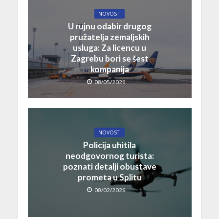
NOVOSTI
U rujnu odabir drugog
pružatelja zemaljskih
usluga: Za licencu u
Zagrebu bori se šest
kompanija
08/05/2026
NOVOSTI
Policija uhitila
neodgovornog turista:
poznati detalji obustave
prometa u Splitu
08/02/2026