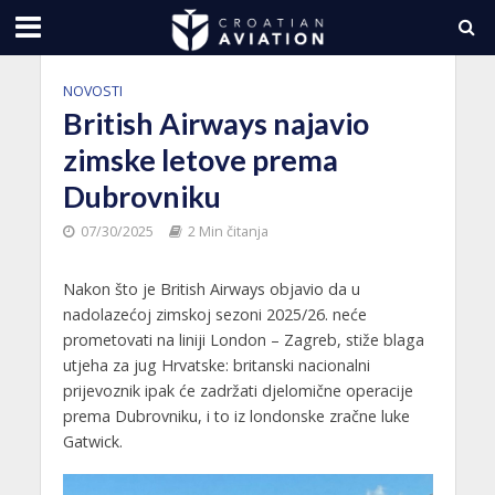
NOVOSTI
British Airways najavio
zimske letove prema
Dubrovniku
07/30/2025
2 Min čitanja
Nakon što je British Airways objavio da u
nadolazećoj zimskoj sezoni 2025/26. neće
prometovati na liniji London – Zagreb, stiže blaga
utjeha za jug Hrvatske: britanski nacionalni
prijevoznik ipak će zadržati djelomične operacije
prema Dubrovniku, i to iz londonske zračne luke
Gatwick.