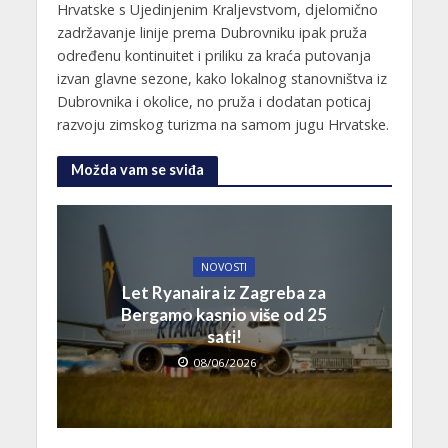
Hrvatske s Ujedinjenim Kraljevstvom, djelomično
zadržavanje linije prema Dubrovniku ipak pruža
određenu kontinuitet i priliku za kraća putovanja
izvan glavne sezone, kako lokalnog stanovništva iz
Dubrovnika i okolice, no pruža i dodatan poticaj
razvoju zimskog turizma na samom jugu Hrvatske.
Možda vam se sviđa
NOVOSTI
Let Ryanaira iz Zagreba za
Bergamo kasnio više od 25
sati!
08/06/2026