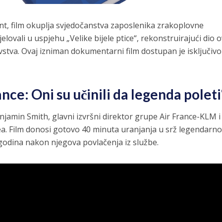
nt, film okuplja svjedočanstva zaposlenika zrakoplovne
elovali u uspjehu „Velike bijele ptice“, rekonstruirajući dio 
tva. Ovaj izniman dokumentarni film dostupan je isključivo
ce: Oni su učinili da legenda poleti
amin Smith, glavni izvršni direktor grupe Air France-KLM i
ea. Film donosi gotovo 40 minuta uranjanja u srž legendarn
godina nakon njegova povlačenja iz službe.