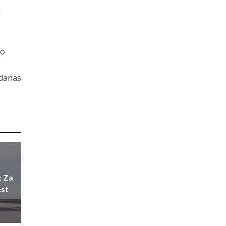
i
ao
 danas
: Za
est