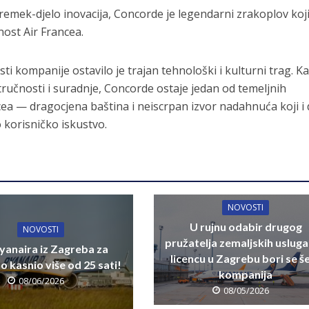
i remek-djelo inovacija, Concorde je legendarni zrakoplov koj
nost Air Francea.
sti kompanije ostavilo je trajan tehnološki i kulturni trag. K
ručnosti i suradnje, Concorde ostaje jedan od temeljnih
cea — dragocjena baština i neiscrpan izvor nadahnuća koji i
 korisničko iskustvo.
NOVOSTI
U rujnu odabir drugog
NOVOSTI
pružatelja zemaljskih usluga
yanaira iz Zagreba za
licencu u Zagrebu bori se š
 kasnio više od 25 sati!
kompanija
08/06/2026
08/05/2026