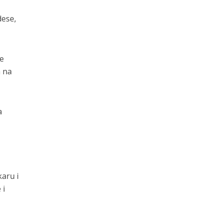
dese,
ke
m na
a
karu i
 i