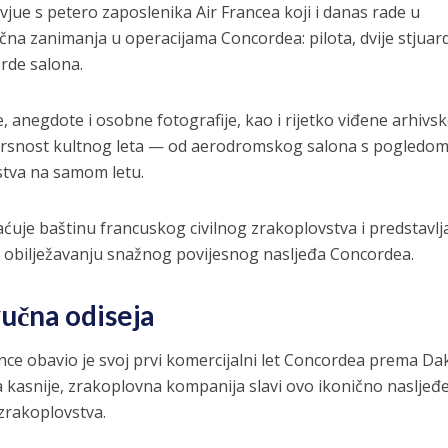
jue s petero zaposlenika Air Francea koji i danas rade u
učna zanimanja u operacijama Concordea: pilota, dvije stjuar
rde salona.
, anegdote i osobne fotografije, kao i rijetko viđene arhivs
 izvrsnost kultnog leta — od aerodromskog salona s pogledo
stva na samom letu.
uje baštinu francuskog civilnog zrakoplovstva i predstavlj
 obilježavanju snažnog povijesnog nasljeđa Concordea.
učna odiseja
ance obavio je svoj prvi komercijalni let Concordea prema Da
a kasnije, zrakoplovna kompanija slavi ovo ikonično nasljeđe
zrakoplovstva.