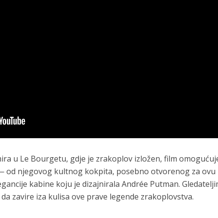
ra u Le Bourgetu, gdje je zrakoplov izložen, film omogućuj
 — od njegovog kultnog kokpita, posebno otvorenog za ovu
ancije kabine koju je dizajnirala Andrée Putman. Gledatelj
 da zavire iza kulisa ove prave legende zrakoplovstva.