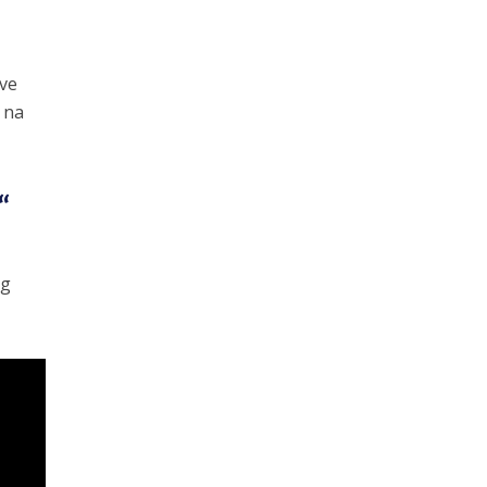
ove
 na
“
og