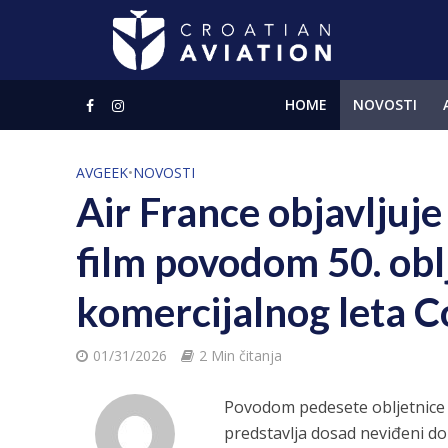
HOME
NOVOSTI
AVGEEK
•
NOVOSTI
Air France objavlju
film povodom 50. obl
komercijalnog leta 
01/31/2026
2 Min čitanja
Povodom pedesete obljetnice 
predstavlja dosad neviđeni d