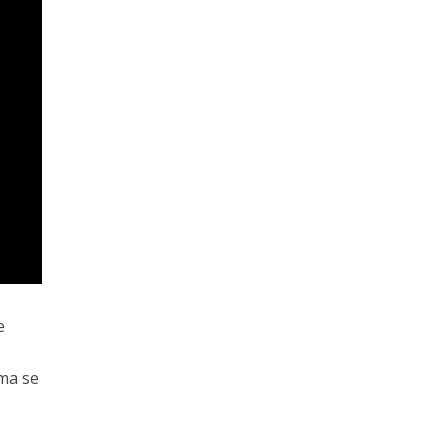
e
ima se