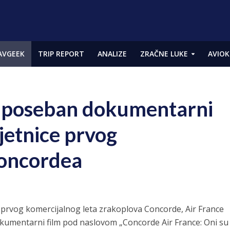
AVGEEK
TRIP REPORT
ANALIZE
ZRAČNE LUKE
AVIOK
je poseban dokumentarni
jetnice prvog
Concordea
prvog komercijalnog leta zrakoplova Concorde, Air France
okumentarni film pod naslovom „Concorde Air France: Oni su