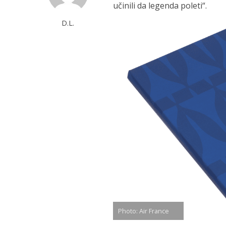
učinili da legenda poleti“.
D.L.
Photo: Air France