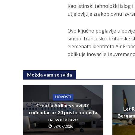
Kao istinski tehnološki izlog 
utjelovljuje zrakoplovnu izvrs
Ovo ključno poglavlje u povije
simbol francusko-britanske st
elemenata identiteta Air Fran
oblikuje inovacije i suvremeno
Možda vam se sviđa
NOVOSTI
Croatia Airlines slavi 37.
Let R
rođendan uz 20 posto popusta
Bergamo
na sve letove
08/07/2026