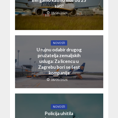
Bergamo kasnio više od 25
sati!
08/06/2026
NOVOSTI
U rujnu odabir drugog
pružatelja zemaljskih
usluga: Za licencu u
Zagrebu bori se šest
kompanija
08/05/2026
NOVOSTI
Policija uhitila