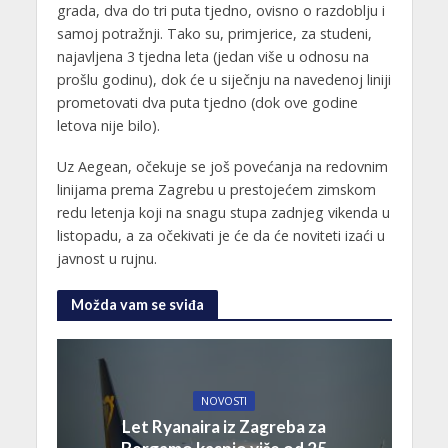
grada, dva do tri puta tjedno, ovisno o razdoblju i
samoj potražnji. Tako su, primjerice, za studeni,
najavljena 3 tjedna leta (jedan više u odnosu na
prošlu godinu), dok će u siječnju na navedenoj liniji
prometovati dva puta tjedno (dok ove godine
letova nije bilo).
Uz Aegean, očekuje se još povećanja na redovnim
linijama prema Zagrebu u prestojećem zimskom
redu letenja koji na snagu stupa zadnjeg vikenda u
listopadu, a za očekivati je će da će noviteti izaći u
javnost u rujnu.
Možda vam se sviđa
NOVOSTI
Let Ryanaira iz Zagreba za