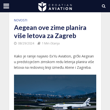
NOVOSTI
Aegean ove zime planira
više letova za Zagreb
08/29/2024
1 Min čitanja
Kako je ranije najavio ExYu Aviation, grčki Aegean
u predstojećem zimskom redu letenja planira više
letova na redovnoj liniji između Atene i Zagreba.