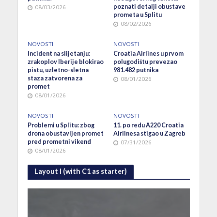
poznati detalji obustave
08/03/2026
prometa u Splitu
08/02/2026
NOVOSTI
NOVOSTI
Incident na slijetanju:
Croatia Airlines u prvom
zrakoplov Iberije blokirao
polugodištu prevezao
pistu, uzletno-sletna
981.482 putnika
staza zatvorena za
08/01/2026
promet
08/01/2026
NOVOSTI
NOVOSTI
Problemi u Splitu: zbog
11. po redu A220 Croatia
drona obustavljen promet
Airlinesa stigao u Zagreb
pred prometni vikend
07/31/2026
08/01/2026
Layout I (with C1 as starter)