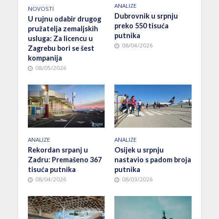
ANALIZE
NOVOSTI
Dubrovnik u srpnju
U rujnu odabir drugog
preko 550 tisuća
pružatelja zemaljskih
putnika
usluga: Za licencu u
08/04/2026
Zagrebu bori se šest
kompanija
08/05/2026
ANALIZE
ANALIZE
Rekordan srpanj u
Osijek u srpnju
Zadru: Premašeno 367
nastavio s padom broja
tisuća putnika
putnika
08/04/2026
08/03/2026