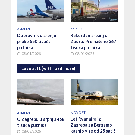
ANALIZE
ANALIZE
Dubrovnik u srpnju
Rekordan srpanj u
preko 550 tisuća
Zadru: Premašeno 367
putnika
tisuća putnika
08/04/2026
08/04/2026
Layout I1 (with load more)
NOVOSTI
ANALIZE
Let Ryanaira iz
U Zagrebu u srpnju 468
Zagreba za Bergamo
tisuća putnika
kasnio više od 25 sati!
08/06/2026