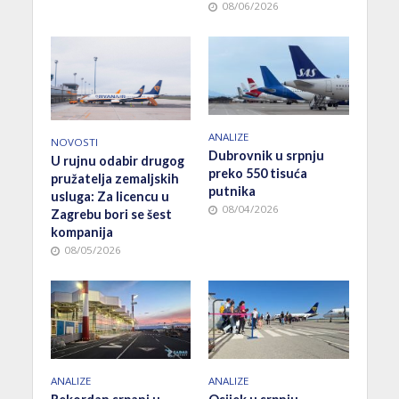
08/06/2026
ANALIZE
NOVOSTI
Dubrovnik u srpnju
U rujnu odabir drugog
preko 550 tisuća
pružatelja zemaljskih
putnika
usluga: Za licencu u
08/04/2026
Zagrebu bori se šest
kompanija
08/05/2026
ANALIZE
ANALIZE