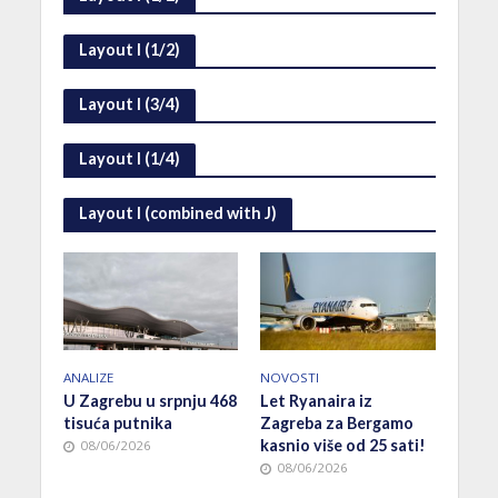
Layout I (1/2)
Layout I (3/4)
Layout I (1/4)
Layout I (combined with J)
NOVOSTI
ANALIZE
Let Ryanaira iz
U Zagrebu u srpnju 468
Zagreba za Bergamo
tisuća putnika
kasnio više od 25 sati!
08/06/2026
08/06/2026