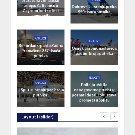
pružatelja zemaljskih
usluga: Za licencu u
Dubrovnik u srpnju preko
Zagrebu bori se šest
550 tisuća putnika
kompanija
ANALIZE
ANALIZE
Rekordan srpanj u Zadru:
Osijek u srpnju nastavio s
Premašeno 367 tisuća
padom broja putnika
putnika
NOVOSTI
ANALIZE
Policija uhitila
U Splitu u srpnju pad broja
neodgovornog turista:
putnika!
poznati detalji obustave
prometa u Splitu
Layout I (slider)