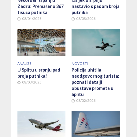
Rekordan srpanj u
Osijek u srpnju
Zadru: Premašeno 367
nastavio s padom broja
tisuća putnika
putnika
08/04/2026
08/03/2026
ANALIZE
NOVOSTI
U Splitu u srpnju pad
Policija uhitila
broja putnika!
neodgovornog turista:
poznati detalji
08/03/2026
obustave prometa u
Splitu
08/02/2026