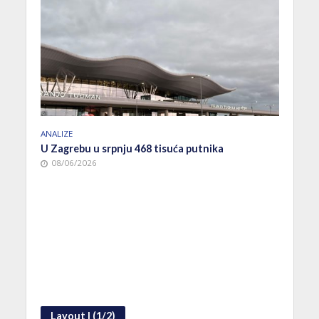
NOVO
ANALIZE
ti
Let R
U Zagrebu u srpnju 468 tisuća putnika
od 25
08/06/2026
08/
Layout I (1/2)