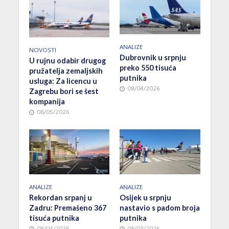
ANALIZE
NOVOSTI
Dubrovnik u srpnju
U rujnu odabir drugog
preko 550 tisuća
pružatelja zemaljskih
putnika
usluga: Za licencu u
08/04/2026
Zagrebu bori se šest
kompanija
08/05/2026
ANALIZE
ANALIZE
Rekordan srpanj u
Osijek u srpnju
Zadru: Premašeno 367
nastavio s padom broja
tisuća putnika
putnika
08/04/2026
08/03/2026