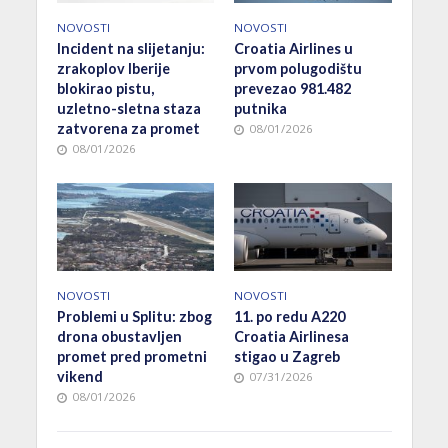
NOVOSTI
NOVOSTI
Incident na slijetanju:
Croatia Airlines u
zrakoplov Iberije
prvom polugodištu
blokirao pistu,
prevezao 981.482
uzletno-sletna staza
putnika
zatvorena za promet
08/01/2026
08/01/2026
NOVOSTI
NOVOSTI
Problemi u Splitu: zbog
11. po redu A220
drona obustavljen
Croatia Airlinesa
promet pred prometni
stigao u Zagreb
vikend
07/31/2026
08/01/2026