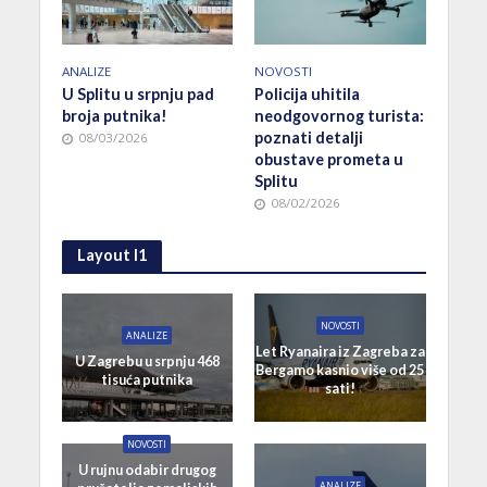
ANALIZE
NOVOSTI
U Splitu u srpnju pad
Policija uhitila
broja putnika!
neodgovornog turista:
poznati detalji
08/03/2026
obustave prometa u
Splitu
08/02/2026
Layout I1
NOVOSTI
ANALIZE
Let Ryanaira iz Zagreba za
U Zagrebu u srpnju 468
Bergamo kasnio više od 25
tisuća putnika
sati!
NOVOSTI
U rujnu odabir drugog
ANALIZE