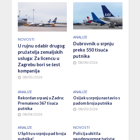
ANALIZE
NOVOSTI
Dubrovnik u srpnju
U rujnu odabir drugog
preko 550 tisuća
pružatelja zemaljskih
putnika
usluga: Za licencu u
08/04/2026
Zagrebu bori se šest
kompanija
08/05/2026
ANALIZE
ANALIZE
Rekordan srpanj u Zadru:
Osijek u srpnju nastavio s
Premašeno 367 tisuća
padom broja putnika
putnika
08/03/2026
08/04/2026
ANALIZE
NOVOSTI
U Splitu u srpnju pad broja
Policija uhitila
putnika!
neodgovornog turista: