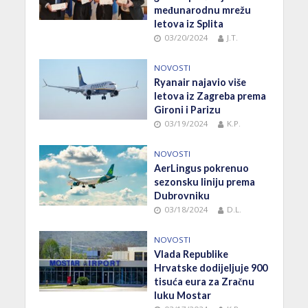
međunarodnu mrežu
letova iz Splita
03/20/2024
J.T.
NOVOSTI
Ryanair najavio više
letova iz Zagreba prema
Gironi i Parizu
03/19/2024
K.P.
NOVOSTI
AerLingus pokrenuo
sezonsku liniju prema
Dubrovniku
03/18/2024
D.L.
NOVOSTI
Vlada Republike
Hrvatske dodijeljuje 900
tisuća eura za Zračnu
luku Mostar