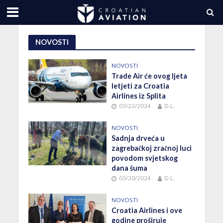
NOVOSTI
NOVOSTI
Trade Air će ovog ljeta
letjeti za Croatia
Airlines iz Splita
03/22/2024
D.L.
NOVOSTI
Sadnja drveća u
zagrebačkoj zračnoj luci
povodom svjetskog
dana šuma
03/20/2024
D.L.
NOVOSTI
Croatia Airlines i ove
godine proširuje