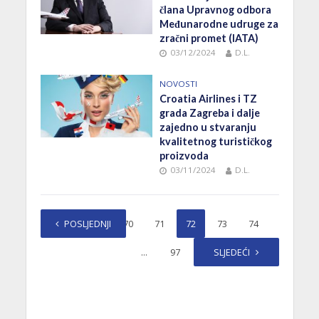
člana Upravnog odbora
Međunarodne udruge za
zračni promet (IATA)
03/12/2024
D.L.
NOVOSTI
Croatia Airlines i TZ
grada Zagreba i dalje
zajedno u stvaranju
kvalitetnog turističkog
proizvoda
03/11/2024
D.L.
1
POSLJEDNJI
…
70
71
72
73
74
…
97
SLJEDEĆI