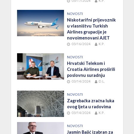
03/17/2024
K.P.
NOVOSTI
Niskotarifni prijevoznik
u vlasništvu Turkish
Airlines grupacije je
novoimenovani AJET
03/16/2024
K.P.
NOVOSTI
Hrvatski Telekom i
Croatia Airlines proširili
poslovnu suradnju
03/14/2024
D.L.
NOVOSTI
Zagrebačka zračna luka
ovog ljeta u radovima
03/14/2024
K.P.
NOVOSTI
Jasmin Bajić izabran za